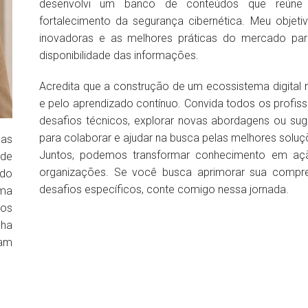
desenvolvi um banco de conteúdos que reúne a
fortalecimento da segurança cibernética. Meu objetiv
inovadoras e as melhores práticas do mercado para 
disponibilidade das informações.
Acredita que a construção de um ecossistema digital 
e pelo aprendizado contínuo. Convida todos os profissio
desafios técnicos, explorar novas abordagens ou sug
para colaborar e ajudar na busca pelas melhores soluç
das
Juntos, podemos transformar conhecimento em ação 
de
organizações. Se você busca aprimorar sua compree
ndo
desafios específicos, conte comigo nessa jornada.
uma
ios
lha
uam