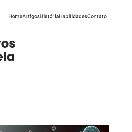
Home
Artigos
História
Habilidades
Contato
vos
ela