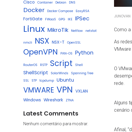
Cisco
Container
Debian
DNS
Docker
Docker Compose
EasyRSA
JUNOVAN
IPSec
FortiGate
FWaaS
GPG
IKE
Linux
MikroTik
Como a N
Netflow
netstat
NSX
As rede
NSX-T
nmcli
OpenSSL
VMware e
OpenVPN
Python
PAN-OS
Script
RouterOS
RSTP
Shell
O VMware
ShellScript
SolarWinds
Spanning Tree
desempe
Ubuntu
SSL
STP
tcpdump
rede.
VPN
VMWARE
VXLAN
Windows
Wireshark
ZTNA
Alguns t
cenário
Latest Comments
Nenhum comentário para mostrar.
Afinal, 