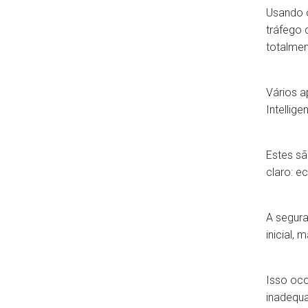
Usando 
tráfego 
totalmen
Vários a
Intellig
Estes s
claro: e
A segur
inicial,
Isso oco
inadequ