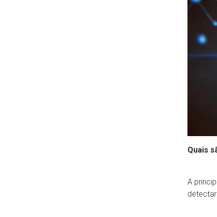
Quais s
A princi
detectar