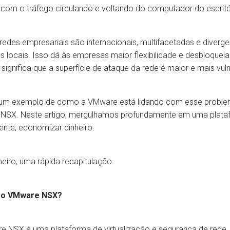
com o tráfego circulando e voltando do computador do escritó
 redes empresariais são internacionais, multifacetadas e divergen
es locais. Isso dá às empresas maior flexibilidade e desbloque
ignifica que a superfície de ataque da rede é maior e mais vuln
um exemplo de como a VMware está lidando com esse proble
NSX. Neste artigo, mergulhamos profundamente em uma plataf
mente, economizar dinheiro.
eiro, uma rápida recapitulação.
 o VMware NSX?
 NSX é uma plataforma de virtualização e segurança de rede. El