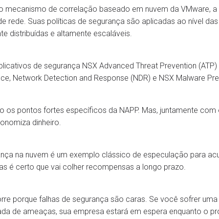
o mecanismo de correlação baseado em nuvem da VMware, a N
de rede. Suas políticas de segurança são aplicadas ao nível das 
te distribuídas e altamente escaláveis.
plicativos de segurança NSX Advanced Threat Prevention (ATP
ence, Network Detection and Response (NDR) e NSX Malware Pre
ão os pontos fortes específicos da NAPP. Mas, juntamente co
conomiza dinheiro.
ança na nuvem é um exemplo clássico de especulação para a
 mas é certo que vai colher recompensas a longo prazo.
rre porque falhas de segurança são caras. Se você sofrer um
ada de ameaças, sua empresa estará em espera enquanto o pro