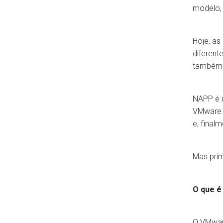
modelo, 
Hoje, as
diferent
também s
NAPP é 
VMware 
e, final
Mas prim
O que é
O VMware