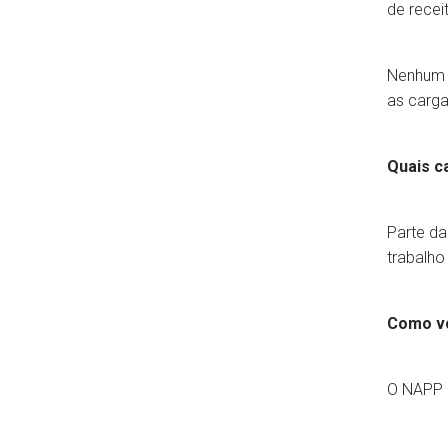
de recei
Nenhum a
as carga
Quais c
Parte da
trabalho
Como vo
O NAPP 