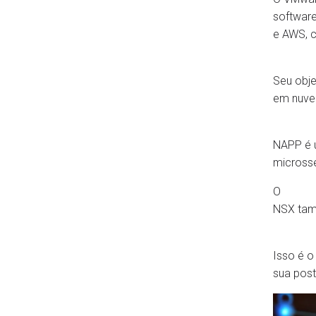
software
e AWS, c
Seu obje
em nuven
NAPP é u
microsse
O
NSX tamb
Isso é o
sua pos