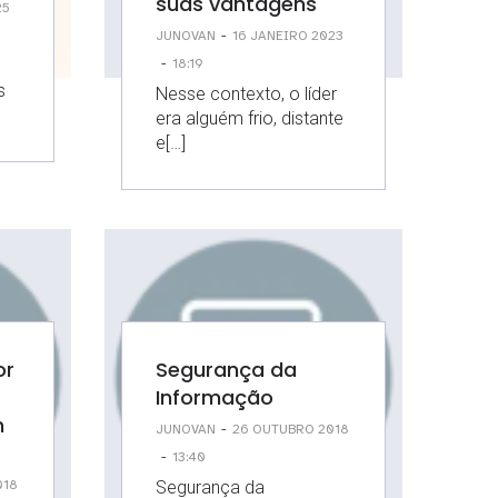
suas vantagens
25
-
JUNOVAN
16 JANEIRO 2023
-
18:19
s
Nesse contexto, o líder
era alguém frio, distante
e[…]
or
Segurança da
Informação
m
-
JUNOVAN
26 OUTUBRO 2018
-
13:40
Segurança da
018