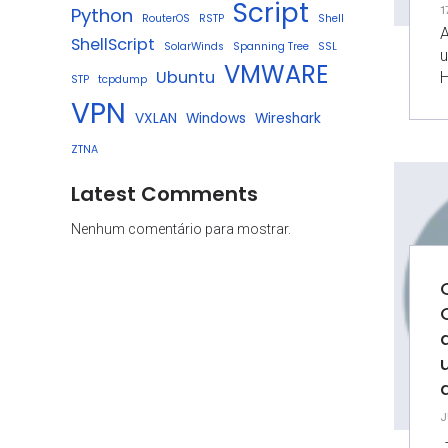
Script
1
Python
RouterOS
RSTP
Shell
A
ShellScript
SolarWinds
Spanning Tree
SSL
VMWARE
Ubuntu
H
STP
tcpdump
VPN
VXLAN
Windows
Wireshark
ZTNA
Latest Comments
Nenhum comentário para mostrar.
J