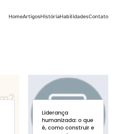
Home
Artigos
História
Habilidades
Contato
Liderança
humanizada: o que
é, como construir e