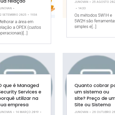
sua relação
-
JUNOVAN
25 AGOSTO 20
-
-
UNOVAN
14:33
-
Os métodos 5W1H e
2 SETEMBRO 2025
11:58
5W2H são ferramenta
elhorar a área em
simples e[…]
elação a OPEX (custos
peracionais)[…]
O que é Managed
Quanto cobrar p
Security Services e
um sistema ou
porquê utilizar na
site? Preço de u
sua empresa
Site ou Sistema
-
-
-
UNOVAN
14 MARÇO 2019
JUNOVAN
26 OUTUBRO 2