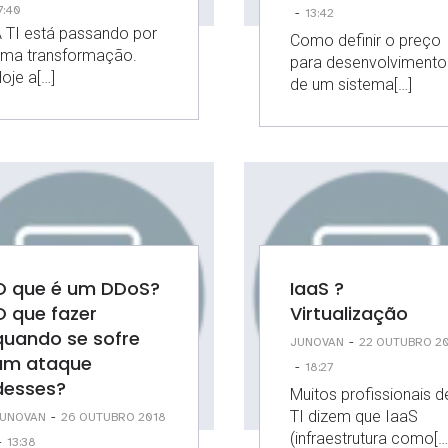
7:40
-
13:42
 TI está passando por
Como definir o preço
uma transformação.
para desenvolvimento
oje a[…]
de um sistema[…]
O que é um DDoS?
IaaS ?
O que fazer
Virtualização
quando se sofre
-
JUNOVAN
22 OUTUBRO 2
um ataque
-
18:27
desses?
Muitos profissionais d
TI dizem que IaaS
-
UNOVAN
26 OUTUBRO 2018
(infraestrutura como[…
-
13:38