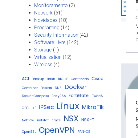
Monitoramento
(2)
J
Network
(61)
2
Novidades
(18)
M
Programing
(14)
r
Security Information
(42)
o
Software Livre
(142)
Storage
(1)
Virtualization
(12)
Wireless
(4)
ACI
Cisco
Backup
Bash
BIG-IP
Certificado
Docker
Container
Debian
DNS
FortiGate
Docker Compose
EasyRSA
FWaaS
Linux
IPSec
MikroTik
GPG
IKE
NSX
NSX-T
Netflow
netstat
nmcli
OpenVPN
OpenSSL
PAN-OS
J