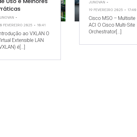
de Uso e Melhores
-
JUNOVAN
Práticas
-
19 FEVEREIRO 2025
17:40
-
Cisco MSO – Multisite
UNOVAN
ACI O Cisco Multi-Site
-
0 FEVEREIRO 2025
10:41
Orchestrator[…]
Introdução ao VXLAN O
irtual Extensible LAN
VXLAN) é[…]