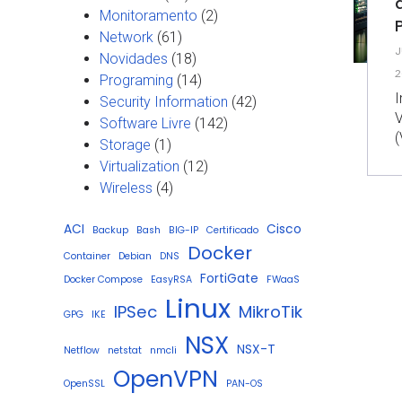
Monitoramento
(2)
Network
(61)
J
Novidades
(18)
2
Programing
(14)
Security Information
(42)
V
Software Livre
(142)
(
Storage
(1)
Virtualization
(12)
Wireless
(4)
ACI
Cisco
Backup
Bash
BIG-IP
Certificado
Docker
Container
Debian
DNS
FortiGate
Docker Compose
EasyRSA
FWaaS
Linux
IPSec
MikroTik
GPG
IKE
NSX
NSX-T
Netflow
netstat
nmcli
OpenVPN
OpenSSL
PAN-OS