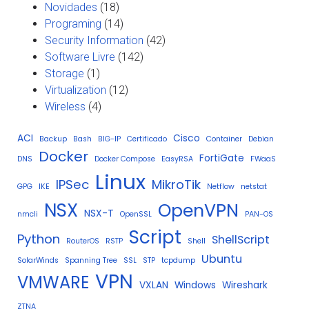
Novidades
(18)
Programing
(14)
Security Information
(42)
Software Livre
(142)
Storage
(1)
Virtualization
(12)
Wireless
(4)
ACI
Cisco
Backup
Bash
BIG-IP
Certificado
Container
Debian
Docker
FortiGate
DNS
Docker Compose
EasyRSA
FWaaS
Linux
IPSec
MikroTik
GPG
IKE
Netflow
netstat
NSX
OpenVPN
NSX-T
nmcli
OpenSSL
PAN-OS
Script
Python
ShellScript
RouterOS
RSTP
Shell
Ubuntu
SolarWinds
Spanning Tree
SSL
STP
tcpdump
VPN
VMWARE
VXLAN
Windows
Wireshark
ZTNA