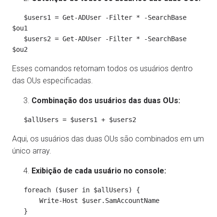
   $users1 = Get-ADUser -Filter * -SearchBase 
$ou1

   $users2 = Get-ADUser -Filter * -SearchBase 
$ou2
Esses comandos retornam todos os usuários dentro
das OUs especificadas.
Combinação dos usuários das duas OUs:
   $allUsers = $users1 + $users2
Aqui, os usuários das duas OUs são combinados em um
único array.
Exibição de cada usuário no console:
   foreach ($user in $allUsers) {

       Write-Host $user.SamAccountName

   }