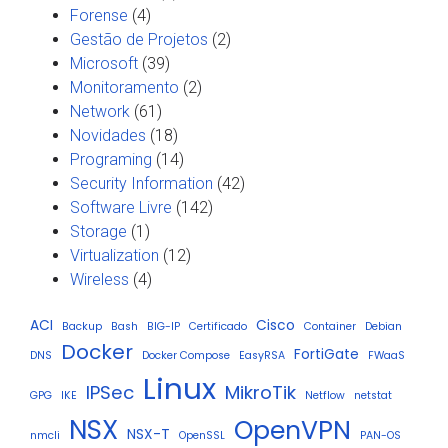
Forense
(4)
Gestão de Projetos
(2)
Microsoft
(39)
Monitoramento
(2)
Network
(61)
Novidades
(18)
Programing
(14)
Security Information
(42)
Software Livre
(142)
Storage
(1)
Virtualization
(12)
Wireless
(4)
ACI
Cisco
Backup
Bash
BIG-IP
Certificado
Container
Debian
Docker
FortiGate
DNS
Docker Compose
EasyRSA
FWaaS
Linux
IPSec
MikroTik
GPG
IKE
Netflow
netstat
NSX
OpenVPN
NSX-T
nmcli
OpenSSL
PAN-OS