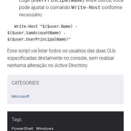
Login (
UserPrincipalName
), entre outros, você
pode ajustar o comando
Write-Host
conforme
necessário:
   Write-Host "$($user.Name) - 
$($user.SamAccountName) - 
$($user.UserPrincipalName)"
Esse script vai listar todos os usuários das duas OUs
especificadas diretamente no console, sem realizar
nenhuma alteração no Active Directory.
CATEGORIES:
Microsoft
Tags:
PowerShell
Windows