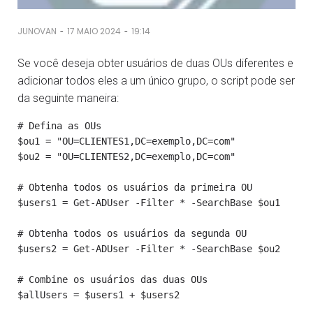
-
-
JUNOVAN
17 MAIO 2024
19:14
Se você deseja obter usuários de duas OUs diferentes e
adicionar todos eles a um único grupo, o script pode ser
da seguinte maneira:
# Defina as OUs

$ou1 = "OU=CLIENTES1,DC=exemplo,DC=com"

$ou2 = "OU=CLIENTES2,DC=exemplo,DC=com"

# Obtenha todos os usuários da primeira OU

$users1 = Get-ADUser -Filter * -SearchBase $ou1

# Obtenha todos os usuários da segunda OU

$users2 = Get-ADUser -Filter * -SearchBase $ou2

# Combine os usuários das duas OUs

$allUsers = $users1 + $users2
