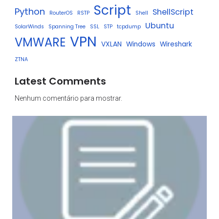
Script
Python
ShellScript
RouterOS
RSTP
Shell
Ubuntu
SolarWinds
Spanning Tree
SSL
STP
tcpdump
VPN
VMWARE
VXLAN
Windows
Wireshark
ZTNA
Latest Comments
Nenhum comentário para mostrar.