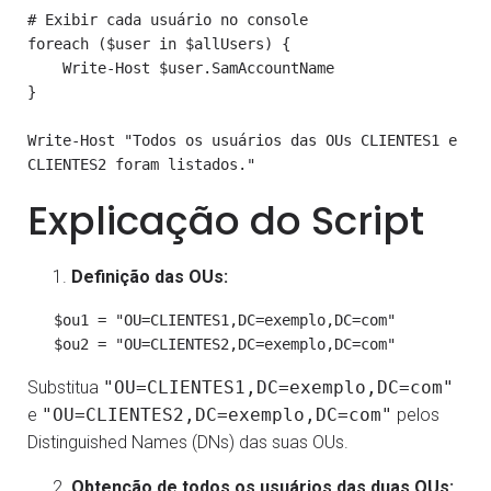
# Exibir cada usuário no console

foreach ($user in $allUsers) {

    Write-Host $user.SamAccountName

}

Write-Host "Todos os usuários das OUs CLIENTES1 e 
CLIENTES2 foram listados."
Explicação do Script
Definição das OUs:
   $ou1 = "OU=CLIENTES1,DC=exemplo,DC=com"

   $ou2 = "OU=CLIENTES2,DC=exemplo,DC=com"
Substitua
"OU=CLIENTES1,DC=exemplo,DC=com"
e
"OU=CLIENTES2,DC=exemplo,DC=com"
pelos
Distinguished Names (DNs) das suas OUs.
Obtenção de todos os usuários das duas OUs: