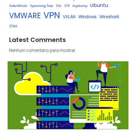
Ubuntu
SolarWinds
Spanning Tree
SSL
STP
tcpdump
VPN
VMWARE
VXLAN
Windows
Wireshark
ZTNA
Latest Comments
Nenhum comentário para mostrar.