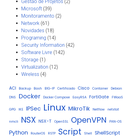
Gestão de Projetos
(2)
Microsoft
(39)
Monitoramento
(2)
Network
(61)
Novidades
(18)
Programing
(14)
Security Information
(42)
Software Livre
(142)
Storage
(1)
Virtualization
(12)
Wireless
(4)
ACI
Cisco
Backup
Bash
BIG-IP
Certificado
Container
Debian
Docker
FortiGate
DNS
Docker Compose
EasyRSA
FWaaS
Linux
IPSec
MikroTik
GPG
IKE
Netflow
netstat
NSX
OpenVPN
NSX-T
nmcli
OpenSSL
PAN-OS
Script
Python
ShellScript
RouterOS
RSTP
Shell