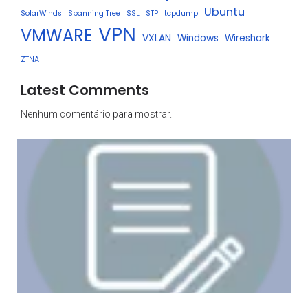
Ubuntu
SolarWinds
Spanning Tree
SSL
STP
tcpdump
VPN
VMWARE
VXLAN
Windows
Wireshark
ZTNA
Latest Comments
Nenhum comentário para mostrar.