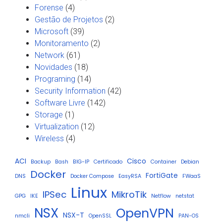
Forense
(4)
Gestão de Projetos
(2)
Microsoft
(39)
Monitoramento
(2)
Network
(61)
Novidades
(18)
Programing
(14)
Security Information
(42)
Software Livre
(142)
Storage
(1)
Virtualization
(12)
Wireless
(4)
ACI
Cisco
Backup
Bash
BIG-IP
Certificado
Container
Debian
Docker
FortiGate
DNS
Docker Compose
EasyRSA
FWaaS
Linux
IPSec
MikroTik
GPG
IKE
Netflow
netstat
NSX
OpenVPN
NSX-T
nmcli
OpenSSL
PAN-OS