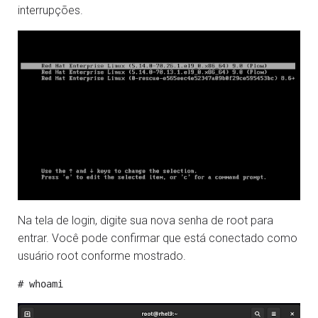
interrupções.
Na tela de login, digite sua nova senha de root para
entrar. Você pode confirmar que está conectado como
usuário root conforme mostrado.