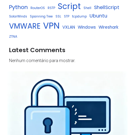
Script
Python
ShellScript
RouterOS
RSTP
Shell
Ubuntu
SolarWinds
Spanning Tree
SSL
STP
tcpdump
VPN
VMWARE
VXLAN
Windows
Wireshark
ZTNA
Latest Comments
Nenhum comentário para mostrar.