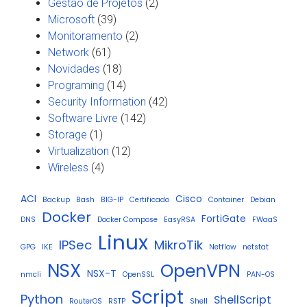
Gestão de Projetos
(2)
Microsoft
(39)
Monitoramento
(2)
Network
(61)
Novidades
(18)
Programing
(14)
Security Information
(42)
Software Livre
(142)
Storage
(1)
Virtualization
(12)
Wireless
(4)
ACI
Cisco
Backup
Bash
BIG-IP
Certificado
Container
Debian
Docker
FortiGate
DNS
Docker Compose
EasyRSA
FWaaS
Linux
IPSec
MikroTik
GPG
IKE
Netflow
netstat
NSX
OpenVPN
NSX-T
nmcli
OpenSSL
PAN-OS
Script
Python
ShellScript
RouterOS
RSTP
Shell