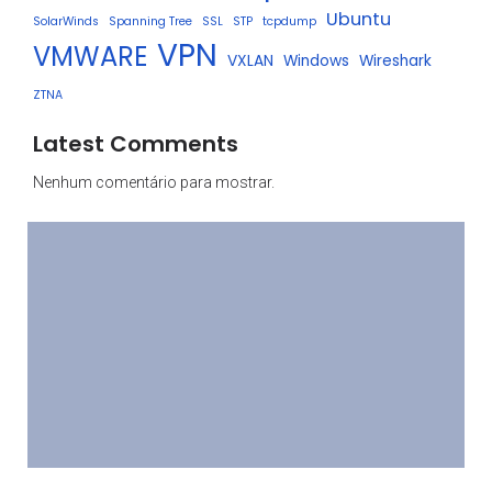
Ubuntu
SolarWinds
Spanning Tree
SSL
STP
tcpdump
VPN
VMWARE
VXLAN
Windows
Wireshark
ZTNA
Latest Comments
Nenhum comentário para mostrar.