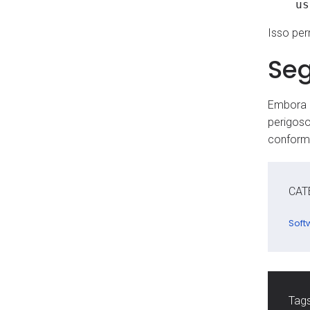
us
Isso per
Se
Embora
perigoso
conform
CAT
Soft
Tags