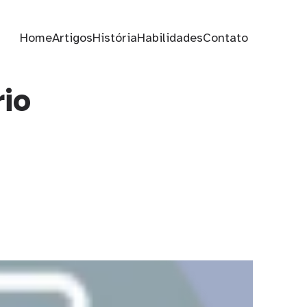
Home
Artigos
História
Habilidades
Contato
io