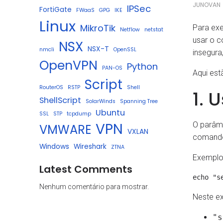
JUNOVAN
IPSec
FortiGate
FWaaS
GPG
IKE
Linux
MikroTik
Para ex
Netflow
netstat
usar o 
NSX
NSX-T
nmcli
OpenSSL
insegura
OpenVPN
Python
PAN-OS
Aqui est
Script
RouterOS
RSTP
Shell
1. 
ShellScript
SolarWinds
Spanning Tree
Ubuntu
SSL
STP
tcpdump
VPN
O parâm
VMWARE
VXLAN
coman
Windows
Wireshark
ZTNA
Exemplo
Latest Comments
Nenhum comentário para mostrar.
Neste e
"s