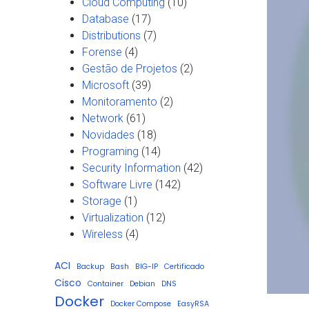
Cloud Computing
(10)
Database
(17)
Distributions
(7)
Forense
(4)
Gestão de Projetos
(2)
Microsoft
(39)
Monitoramento
(2)
Network
(61)
Novidades
(18)
Programing
(14)
Security Information
(42)
Software Livre
(142)
Storage
(1)
Virtualization
(12)
Wireless
(4)
ACI
Backup
Bash
BIG-IP
Certificado
Cisco
Container
Debian
DNS
Docker
Docker Compose
EasyRSA