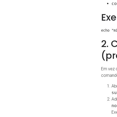
co
Ex
2. 
(pr
Em vez d
comando 
Ab
su
Ad
no
Ex