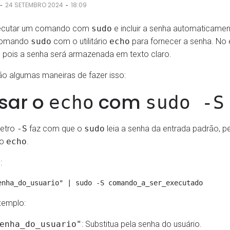
-
-
24 SETEMBRO 2024
18:09
ecutar um comando com
sudo
e incluir a senha automaticame
comando
sudo
com o utilitário
echo
para fornecer a senha. No 
, pois a senha será armazenada em texto claro.
ão algumas maneiras de fazer isso:
Usar o
com
echo
sudo -S
etro
-S
faz com que o
sudo
leia a senha da entrada padrão, 
do
echo
.
:
xemplo:
enha_do_usuario"
: Substitua pela senha do usuário.