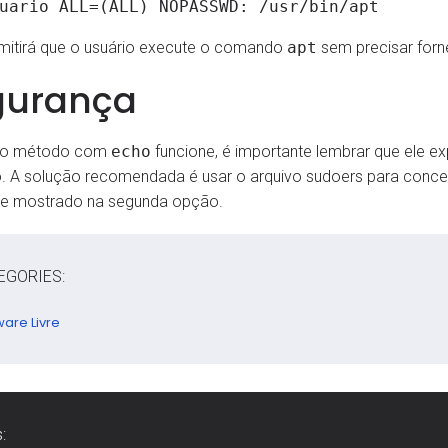
uario ALL=(ALL) NOPASSWD: /usr/bin/apt
mitirá que o usuário execute o comando
apt
sem precisar forn
gurança
 o método com
echo
funcione, é importante lembrar que ele e
. A solução recomendada é usar o arquivo sudoers para conce
e mostrado na segunda opção.
EGORIES:
ware Livre
: