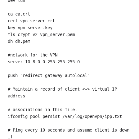
dev tun
ca ca.crt
cert vpn_server.crt
key vpn_server.key
tls-crypt-v2 vpn_server.pem
dh dh.pem
#network for the VPN
server 10.8.0.0 255.255.255.0
push "redirect-gateway autolocal"
# Maintain a record of client <-> virtual IP
address
# associations in this file.
ifconfig-pool-persist /var/log/openvpn/ipp.txt
# Ping every 10 seconds and assume client is down
if