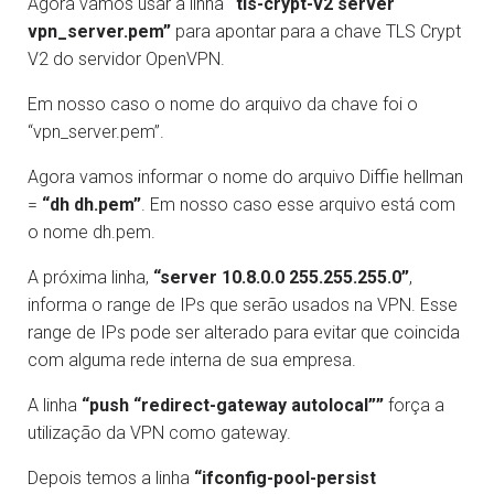
Agora vamos usar a linha
“tls-crypt-v2 server
vpn_server.pem”
para apontar para a chave TLS Crypt
V2 do servidor OpenVPN.
Em nosso caso o nome do arquivo da chave foi o
“vpn_server.pem”.
Agora vamos informar o nome do arquivo Diffie hellman
=
“dh dh.pem”
. Em nosso caso esse arquivo está com
o nome dh.pem.
A próxima linha,
“server 10.8.0.0 255.255.255.0”
,
informa o range de IPs que serão usados na VPN. Esse
range de IPs pode ser alterado para evitar que coincida
com alguma rede interna de sua empresa.
A linha
“push “redirect-gateway autolocal””
força a
utilização da VPN como gateway.
Depois temos a linha
“ifconfig-pool-persist