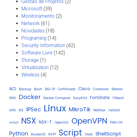
Gestão de Projetos
(2)
Microsoft
(39)
Monitoramento
(2)
Network
(61)
Novidades
(18)
Programing
(14)
Security Information
(42)
Software Livre
(142)
Storage
(1)
Virtualization
(12)
Wireless
(4)
ACI
Cisco
Backup
Bash
BIG-IP
Certificado
Container
Debian
Docker
FortiGate
DNS
Docker Compose
EasyRSA
FWaaS
Linux
IPSec
MikroTik
GPG
IKE
Netflow
netstat
NSX
OpenVPN
NSX-T
nmcli
OpenSSL
PAN-OS
Script
Python
ShellScript
RouterOS
RSTP
Shell