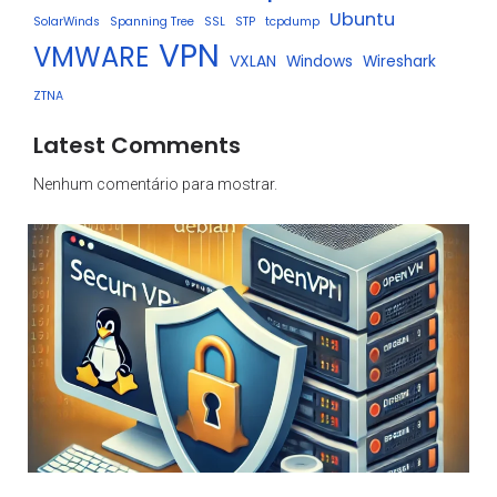
Ubuntu
SolarWinds
Spanning Tree
SSL
STP
tcpdump
VPN
VMWARE
VXLAN
Windows
Wireshark
ZTNA
Latest Comments
Nenhum comentário para mostrar.