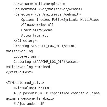
    ServerName mail.exemplo.com

    DocumentRoot /var/mailserver/webmail

    <Directory /var/mailserver/webmail>

        Options Indexes FollowSymLinks MultiViews

        AllowOverride All

        Order allow,deny

        Allow from all

    </Directory>

    ErrorLog ${APACHE_LOG_DIR}/error-
mailserver.log

    LogLevel warn

    CustomLog ${APACHE_LOG_DIR}/access-
mailserver.log combined

</VirtualHost>

<IfModule mod_ssl.c>

    <VirtualHost *:443>

    # Se possuir um IP específico comente a linha 
acima e descomente abaixo

    # Ajustando o IP
