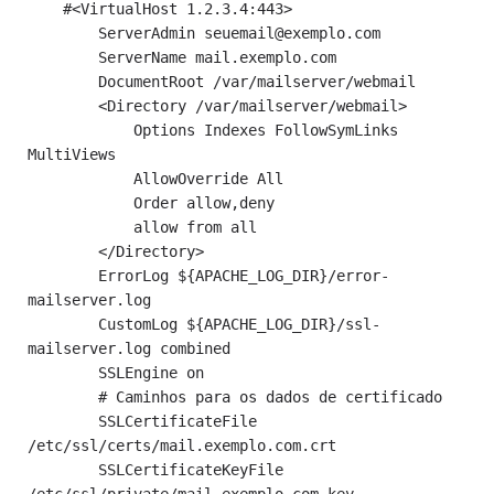
    #<VirtualHost 1.2.3.4:443>

        ServerAdmin seuemail@exemplo.com

        ServerName mail.exemplo.com

        DocumentRoot /var/mailserver/webmail

        <Directory /var/mailserver/webmail>

            Options Indexes FollowSymLinks 
MultiViews

            AllowOverride All

            Order allow,deny

            allow from all

        </Directory>

        ErrorLog ${APACHE_LOG_DIR}/error-
mailserver.log

        CustomLog ${APACHE_LOG_DIR}/ssl-
mailserver.log combined

        SSLEngine on

        # Caminhos para os dados de certificado

        SSLCertificateFile    
/etc/ssl/certs/mail.exemplo.com.crt

        SSLCertificateKeyFile 
/etc/ssl/private/mail.exemplo.com.key
