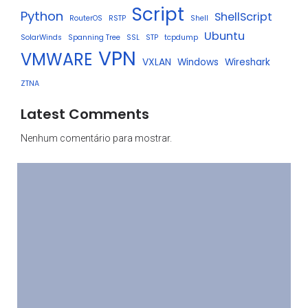
Script
Python
ShellScript
RouterOS
RSTP
Shell
Ubuntu
SolarWinds
Spanning Tree
SSL
STP
tcpdump
VPN
VMWARE
VXLAN
Windows
Wireshark
ZTNA
Latest Comments
Nenhum comentário para mostrar.