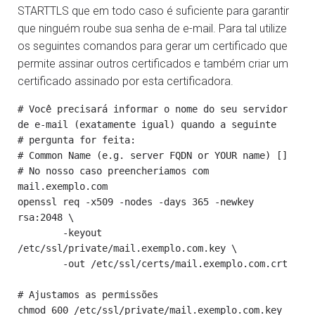
STARTTLS que em todo caso é suficiente para garantir
que ninguém roube sua senha de e-mail. Para tal utilize
os seguintes comandos para gerar um certificado que
permite assinar outros certificados e também criar um
certificado assinado por esta certificadora.
# Você precisará informar o nome do seu servidor 
de e-mail (exatamente igual) quando a seguinte

# pergunta for feita:

# Common Name (e.g. server FQDN or YOUR name) []

# No nosso caso preencheriamos com 
mail.exemplo.com

openssl req -x509 -nodes -days 365 -newkey 
rsa:2048 \

	-keyout 
/etc/ssl/private/mail.exemplo.com.key \

	-out /etc/ssl/certs/mail.exemplo.com.crt

# Ajustamos as permissões

chmod 600 /etc/ssl/private/mail.exemplo.com.key
