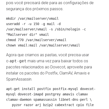
pois você precisará dele para as configurações de
segurança dos próximos passos.
mkdir /var/mailserver/vmail

useradd -r -u 150 -g mail -d 
/var/mailserver/vmail -s /sbin/nologin -c 
"Mailserver dir" vmail

chmod 770 /var/mailserver/vmail

Agora que criamos as pastas, você precisa usar
o
apt-get
mais uma vez para baixar todos os
pacotes relacionados ao Dovecot, aproveite para
instalar os pacotes do Postfix, ClamAV, Amavis e
SpamAssassin.
apt-get install postfix postfix-mysql dovecot-
mysql dovecot-imapd postgrey amavis clamav 
clamav-daemon spamassassin libnet-dns-perl \

   pyzor razor arj bzip2 cabextract cpio file 