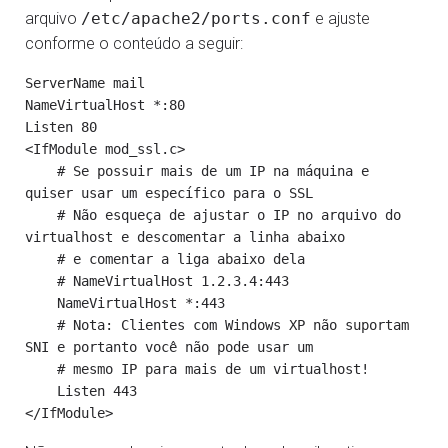
arquivo
/etc/apache2/ports.conf
e ajuste
conforme o conteúdo a seguir:
ServerName mail

NameVirtualHost *:80

Listen 80

<IfModule mod_ssl.c>

    # Se possuir mais de um IP na máquina e 
quiser usar um específico para o SSL

    # Não esqueça de ajustar o IP no arquivo do 
virtualhost e descomentar a linha abaixo

    # e comentar a liga abaixo dela

    # NameVirtualHost 1.2.3.4:443

    NameVirtualHost *:443

    # Nota: Clientes com Windows XP não suportam 
SNI e portanto você não pode usar um

    # mesmo IP para mais de um virtualhost!

    Listen 443
