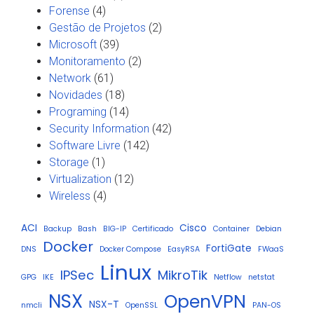
Forense
(4)
Gestão de Projetos
(2)
Microsoft
(39)
Monitoramento
(2)
Network
(61)
Novidades
(18)
Programing
(14)
Security Information
(42)
Software Livre
(142)
Storage
(1)
Virtualization
(12)
Wireless
(4)
ACI
Cisco
Backup
Bash
BIG-IP
Certificado
Container
Debian
Docker
FortiGate
DNS
Docker Compose
EasyRSA
FWaaS
Linux
IPSec
MikroTik
GPG
IKE
Netflow
netstat
NSX
OpenVPN
NSX-T
nmcli
OpenSSL
PAN-OS