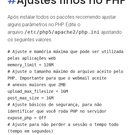
#
Ajustes finos no PHP
Após instalar todos os pacotes recomendo ajustar
alguns parâmetros no PHP. Edite o
arquivo
/etc/php5/apache2/php.ini
ajustando
os seguintes valores.
# Ajuste e mamória máxima que pode ser utilizada 
pelas aplicações web

memory_limit = 128M

# Ajuste o tamanho máximo do arquivo aceito pelo 
PHP. Importante para que o webmail aceite

# anexos maiores que 2MB

upload_max_filesize = 16M

post_max_size = 16M

# Ajuste básicos de segurança, para não 
identificar que você roda PHP no servidor

expose_php = Off

# Ajuste para não perder a sessão o tempo todo 
(tempo em segundos)
