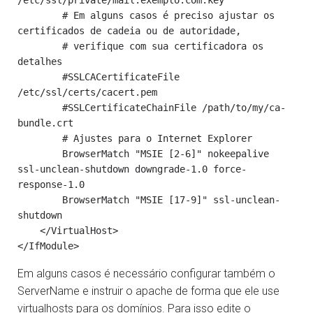
        # Em alguns casos é preciso ajustar os 
certificados de cadeia ou de autoridade,

        # verifique com sua certificadora os 
detalhes

        #SSLCACertificateFile 
/etc/ssl/certs/cacert.pem

        #SSLCertificateChainFile /path/to/my/ca-
bundle.crt

        # Ajustes para o Internet Explorer

        BrowserMatch "MSIE [2-6]" nokeepalive 
ssl-unclean-shutdown downgrade-1.0 force-
response-1.0

        BrowserMatch "MSIE [17-9]" ssl-unclean-
shutdown

    </VirtualHost>

Em alguns casos é necessário configurar também o
ServerName e instruir o apache de forma que ele use
virtualhosts para os domínios. Para isso edite o