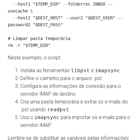
  --host1 "$TEMP_DIR" --folderrec INBOX --
usecache \

  --host2 "$DEST_HOST" --user2 "$DEST_USER" --
password2 "$DEST_PASS"

# Limpar pasta temporária

Neste exemplo, o script:
Instala as ferramentas
libpst
e
imapsync
.
Define o caminho para o arquivo .pst.
Configura as informações de conexão para o
servidor IMAP de destino.
Cria uma pasta temporária e extrai os e-mails do
.pst usando
readpst
.
Usa o
imapsync
para importar os e-mails para o
servidor IMAP.
Lembre-se de substituir as variáveis pelas informações