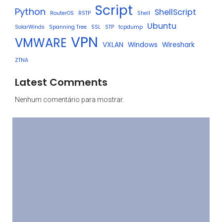
Script
Python
ShellScript
RouterOS
RSTP
Shell
Ubuntu
SolarWinds
Spanning Tree
SSL
STP
tcpdump
VPN
VMWARE
VXLAN
Windows
Wireshark
ZTNA
Latest Comments
Nenhum comentário para mostrar.