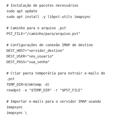
# Instalação de pacotes necessários

sudo apt update

sudo apt install -y libpst-utils imapsync

# Caminho para o arquivo .pst

PST_FILE="/caminho/para/arquivo.pst"

# Configurações de conexão IMAP de destino

DEST_HOST="servidor_destino"

DEST_USER="seu_usuario"

DEST_PASS="sua_senha"

# Criar pasta temporária para extrair e-mails do 
.pst

TEMP_DIR=$(mktemp -d)

readpst -o "$TEMP_DIR" -r "$PST_FILE"

# Importar e-mails para o servidor IMAP usando 
imapsync

imapsync \
