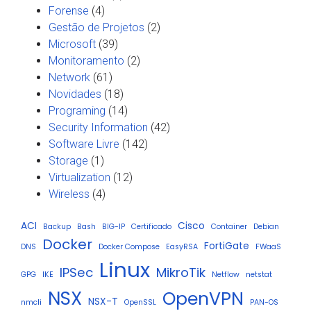
Forense
(4)
Gestão de Projetos
(2)
Microsoft
(39)
Monitoramento
(2)
Network
(61)
Novidades
(18)
Programing
(14)
Security Information
(42)
Software Livre
(142)
Storage
(1)
Virtualization
(12)
Wireless
(4)
ACI
Cisco
Backup
Bash
BIG-IP
Certificado
Container
Debian
Docker
FortiGate
DNS
Docker Compose
EasyRSA
FWaaS
Linux
IPSec
MikroTik
GPG
IKE
Netflow
netstat
NSX
OpenVPN
NSX-T
nmcli
OpenSSL
PAN-OS