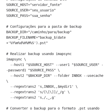
SOURCE_HOST="servidor_fonte"

SOURCE_USER="seu_usuario"

SOURCE_PASS="sua_senha"

# Configurações para a pasta de backup

BACKUP_DIR="/caminho/para/backup"

BACKUP_FILENAME="backup_$(date 
+'%Y%m%d%H%M%S').pst"

# Realizar backup usando imapsync

imapsync \

  --host1 "$SOURCE_HOST" --user1 "$SOURCE_USER" -
-password1 "$SOURCE_PASS" \

  --host2 "$BACKUP_DIR" --folder INBOX --usecache 
\

  --regextrans2 's,INBOX,,$mydir1' \

  --regextrans2 's/[\[\]]/_/g' \

  --regextrans2 's,/,_,g'

# Converter o backup para o formato .pst usando 