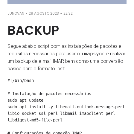
-
-
JUNOVAN
29 AGOSTO 2023
22:32
BACKUP
Segue abaixo script com as instalações de pacotes e
requisitos necessários para usar o
imapsync
e realizar
um backup de e-mail IMAP, bem como uma conversão
básica para o formato .pst:
#!/bin/bash

# Instalação de pacotes necessários

sudo apt update

sudo apt install -y libemail-outlook-message-perl 
libio-socket-ssl-perl libmail-imapclient-perl 
libdigest-md5-file-perl

# Configurações de conexão IMAP
