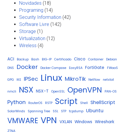
Novidades
(18)
Programing
(14)
Security Information
(42)
Software Livre
(142)
Storage
(1)
Virtualization
(12)
Wireless
(4)
ACI
Cisco
Backup
Bash
BIG-IP
Certificado
Container
Debian
Docker
FortiGate
DNS
Docker Compose
EasyRSA
FWaaS
Linux
IPSec
MikroTik
GPG
IKE
Netflow
netstat
NSX
OpenVPN
NSX-T
nmcli
OpenSSL
PAN-OS
Script
Python
ShellScript
RouterOS
RSTP
Shell
Ubuntu
SolarWinds
Spanning Tree
SSL
STP
tcpdump
VPN
VMWARE
VXLAN
Windows
Wireshark
ZTNA