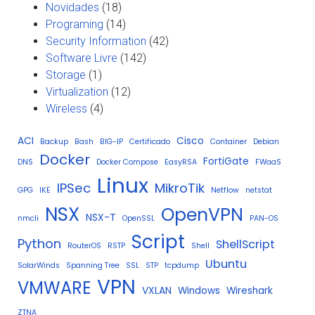
Novidades
(18)
Programing
(14)
Security Information
(42)
Software Livre
(142)
Storage
(1)
Virtualization
(12)
Wireless
(4)
ACI
Cisco
Backup
Bash
BIG-IP
Certificado
Container
Debian
Docker
FortiGate
DNS
Docker Compose
EasyRSA
FWaaS
Linux
IPSec
MikroTik
GPG
IKE
Netflow
netstat
NSX
OpenVPN
NSX-T
nmcli
OpenSSL
PAN-OS
Script
Python
ShellScript
RouterOS
RSTP
Shell
Ubuntu
SolarWinds
Spanning Tree
SSL
STP
tcpdump
VPN
VMWARE
VXLAN
Windows
Wireshark
ZTNA