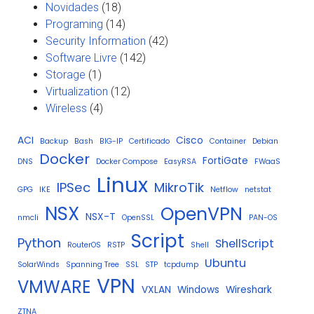
Novidades
(18)
Programing
(14)
Security Information
(42)
Software Livre
(142)
Storage
(1)
Virtualization
(12)
Wireless
(4)
ACI
Cisco
Backup
Bash
BIG-IP
Certificado
Container
Debian
Docker
FortiGate
DNS
Docker Compose
EasyRSA
FWaaS
Linux
IPSec
MikroTik
GPG
IKE
Netflow
netstat
NSX
OpenVPN
NSX-T
nmcli
OpenSSL
PAN-OS
Script
Python
ShellScript
RouterOS
RSTP
Shell
Ubuntu
SolarWinds
Spanning Tree
SSL
STP
tcpdump
VPN
VMWARE
VXLAN
Windows
Wireshark
ZTNA