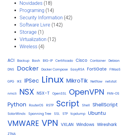
Novidades
(18)
Programing
(14)
Security Information
(42)
Software Livre
(142)
Storage
(1)
Virtualization
(12)
Wireless
(4)
ACI
Cisco
Backup
Bash
BIG-IP
Certificado
Container
Debian
Docker
FortiGate
DNS
Docker Compose
EasyRSA
FWaaS
Linux
IPSec
MikroTik
GPG
IKE
Netflow
netstat
NSX
OpenVPN
NSX-T
nmcli
OpenSSL
PAN-OS
Script
Python
ShellScript
RouterOS
RSTP
Shell
Ubuntu
SolarWinds
Spanning Tree
SSL
STP
tcpdump
VPN
VMWARE
VXLAN
Windows
Wireshark
ZTNA