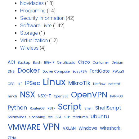
Novidades
(18)
Programing
(14)
Security Information
(42)
Software Livre
(142)
Storage
(1)
Virtualization
(12)
Wireless
(4)
ACI
Cisco
Backup
Bash
BIG-IP
Certificado
Container
Debian
Docker
FortiGate
DNS
Docker Compose
EasyRSA
FWaaS
Linux
IPSec
MikroTik
GPG
IKE
Netflow
netstat
NSX
OpenVPN
NSX-T
nmcli
OpenSSL
PAN-OS
Script
Python
ShellScript
RouterOS
RSTP
Shell
Ubuntu
SolarWinds
Spanning Tree
SSL
STP
tcpdump
VPN
VMWARE
VXLAN
Windows
Wireshark
ZTNA