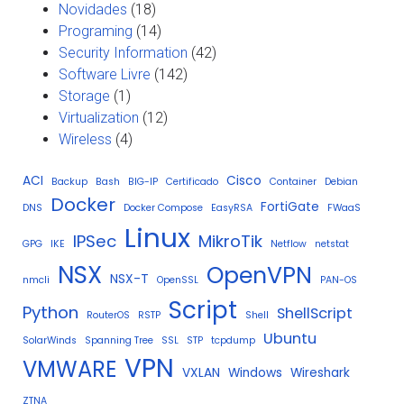
Novidades
(18)
Programing
(14)
Security Information
(42)
Software Livre
(142)
Storage
(1)
Virtualization
(12)
Wireless
(4)
ACI
Cisco
Backup
Bash
BIG-IP
Certificado
Container
Debian
Docker
FortiGate
DNS
Docker Compose
EasyRSA
FWaaS
Linux
IPSec
MikroTik
GPG
IKE
Netflow
netstat
NSX
OpenVPN
NSX-T
nmcli
OpenSSL
PAN-OS
Script
Python
ShellScript
RouterOS
RSTP
Shell
Ubuntu
SolarWinds
Spanning Tree
SSL
STP
tcpdump
VPN
VMWARE
VXLAN
Windows
Wireshark
ZTNA