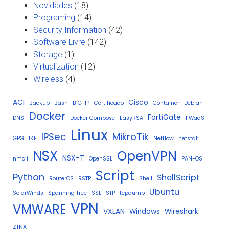
Novidades
(18)
Programing
(14)
Security Information
(42)
Software Livre
(142)
Storage
(1)
Virtualization
(12)
Wireless
(4)
ACI
Cisco
Backup
Bash
BIG-IP
Certificado
Container
Debian
Docker
FortiGate
DNS
Docker Compose
EasyRSA
FWaaS
Linux
IPSec
MikroTik
GPG
IKE
Netflow
netstat
NSX
OpenVPN
NSX-T
nmcli
OpenSSL
PAN-OS
Script
Python
ShellScript
RouterOS
RSTP
Shell
Ubuntu
SolarWinds
Spanning Tree
SSL
STP
tcpdump
VPN
VMWARE
VXLAN
Windows
Wireshark
ZTNA