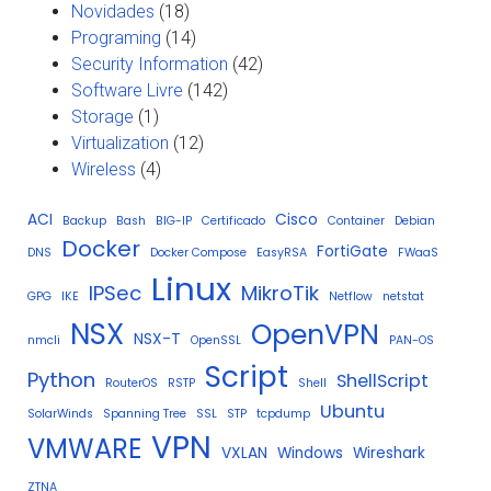
Novidades
(18)
Programing
(14)
Security Information
(42)
Software Livre
(142)
Storage
(1)
Virtualization
(12)
Wireless
(4)
ACI
Cisco
Backup
Bash
BIG-IP
Certificado
Container
Debian
Docker
FortiGate
DNS
Docker Compose
EasyRSA
FWaaS
Linux
IPSec
MikroTik
GPG
IKE
Netflow
netstat
NSX
OpenVPN
NSX-T
nmcli
OpenSSL
PAN-OS
Script
Python
ShellScript
RouterOS
RSTP
Shell
Ubuntu
SolarWinds
Spanning Tree
SSL
STP
tcpdump
VPN
VMWARE
VXLAN
Windows
Wireshark
ZTNA