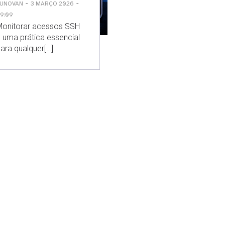
-
-
UNOVAN
3 MARÇO 2026
9:09
onitorar acessos SSH
 uma prática essencial
ara qualquer[…]