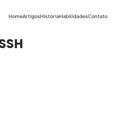
Home
Artigos
História
Habilidades
Contato
 SSH