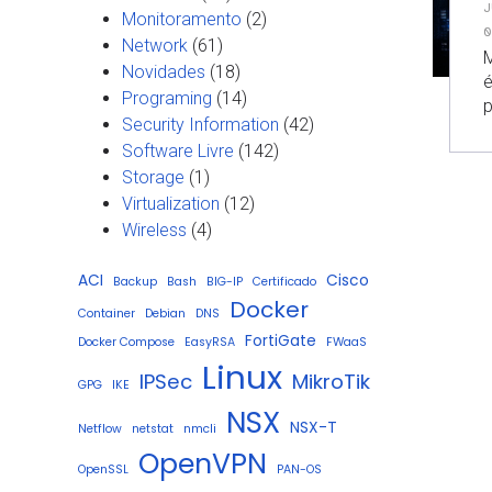
J
Monitoramento
(2)
0
Network
(61)
M
Novidades
(18)
é
Programing
(14)
p
Security Information
(42)
Software Livre
(142)
Storage
(1)
Virtualization
(12)
Wireless
(4)
ACI
Cisco
Backup
Bash
BIG-IP
Certificado
Docker
Container
Debian
DNS
FortiGate
Docker Compose
EasyRSA
FWaaS
Linux
IPSec
MikroTik
GPG
IKE
NSX
NSX-T
Netflow
netstat
nmcli
OpenVPN
OpenSSL
PAN-OS