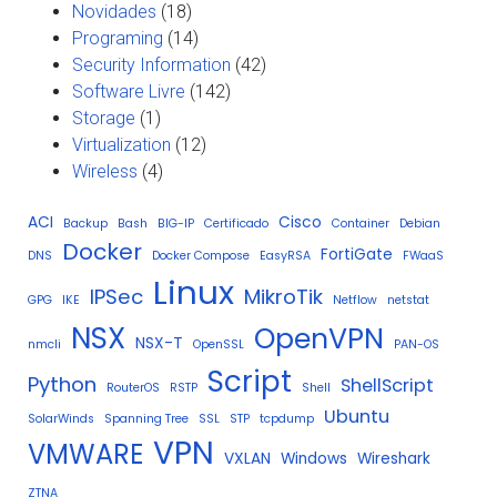
Novidades
(18)
Programing
(14)
Security Information
(42)
Software Livre
(142)
Storage
(1)
Virtualization
(12)
Wireless
(4)
ACI
Cisco
Backup
Bash
BIG-IP
Certificado
Container
Debian
Docker
FortiGate
DNS
Docker Compose
EasyRSA
FWaaS
Linux
IPSec
MikroTik
GPG
IKE
Netflow
netstat
NSX
OpenVPN
NSX-T
nmcli
OpenSSL
PAN-OS
Script
Python
ShellScript
RouterOS
RSTP
Shell
Ubuntu
SolarWinds
Spanning Tree
SSL
STP
tcpdump
VPN
VMWARE
VXLAN
Windows
Wireshark
ZTNA