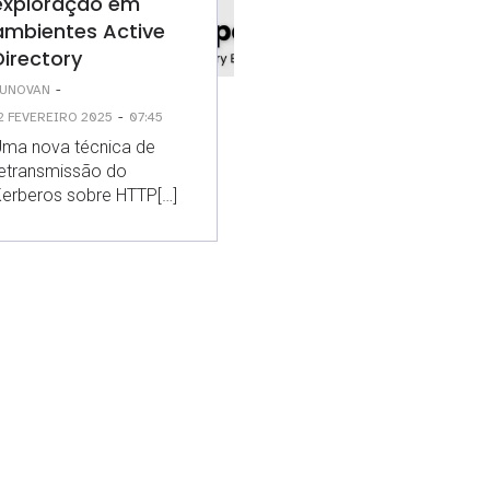
exploração em
ambientes Active
Directory
-
UNOVAN
-
2 FEVEREIRO 2025
07:45
ma nova técnica de
etransmissão do
erberos sobre HTTP[…]