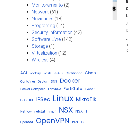
Monitoramento
(2)
Network
(61)
Novidades
(18)
J
Programing
(14)
1
Security Information
(42)
U
Software Livre
(142)
r
Storage
(1)
K
Virtualization
(12)
Wireless
(4)
ACI
Cisco
Backup
Bash
BIG-IP
Certificado
Docker
Container
Debian
DNS
FortiGate
Docker Compose
EasyRSA
FWaaS
Linux
IPSec
MikroTik
GPG
IKE
NSX
NSX-T
Netflow
netstat
nmcli
OpenVPN
OpenSSL
PAN-OS