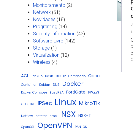
Monitoramento
(2)
Network
(61)
Novidades
(18)
J
Programing
(14)
1
Security Information
(42)
Software Livre
(142)
p
Storage
(1)
p
Virtualization
(12)
d
Wireless
(4)
ACI
Cisco
Backup
Bash
BIG-IP
Certificado
Docker
Container
Debian
DNS
FortiGate
Docker Compose
EasyRSA
FWaaS
Linux
IPSec
MikroTik
GPG
IKE
NSX
NSX-T
Netflow
netstat
nmcli
OpenVPN
OpenSSL
PAN-OS