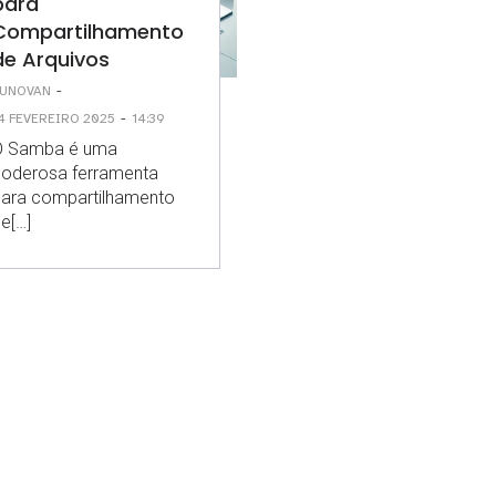
para
Compartilhamento
de Arquivos
-
UNOVAN
-
4 FEVEREIRO 2025
14:39
O Samba é uma
oderosa ferramenta
ara compartilhamento
e[…]