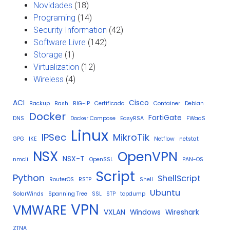
Novidades
(18)
Programing
(14)
Security Information
(42)
Software Livre
(142)
Storage
(1)
Virtualization
(12)
Wireless
(4)
ACI
Cisco
Backup
Bash
BIG-IP
Certificado
Container
Debian
Docker
FortiGate
DNS
Docker Compose
EasyRSA
FWaaS
Linux
IPSec
MikroTik
GPG
IKE
Netflow
netstat
NSX
OpenVPN
NSX-T
nmcli
OpenSSL
PAN-OS
Script
Python
ShellScript
RouterOS
RSTP
Shell
Ubuntu
SolarWinds
Spanning Tree
SSL
STP
tcpdump
VPN
VMWARE
VXLAN
Windows
Wireshark
ZTNA