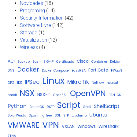
Novidades
(18)
Programing
(14)
Security Information
(42)
Software Livre
(142)
Storage
(1)
Virtualization
(12)
Wireless
(4)
ACI
Cisco
Backup
Bash
BIG-IP
Certificado
Container
Debian
Docker
FortiGate
DNS
Docker Compose
EasyRSA
FWaaS
Linux
IPSec
MikroTik
GPG
IKE
Netflow
netstat
NSX
OpenVPN
NSX-T
nmcli
OpenSSL
PAN-OS
Script
Python
ShellScript
RouterOS
RSTP
Shell
Ubuntu
SolarWinds
Spanning Tree
SSL
STP
tcpdump
VPN
VMWARE
VXLAN
Windows
Wireshark
ZTNA