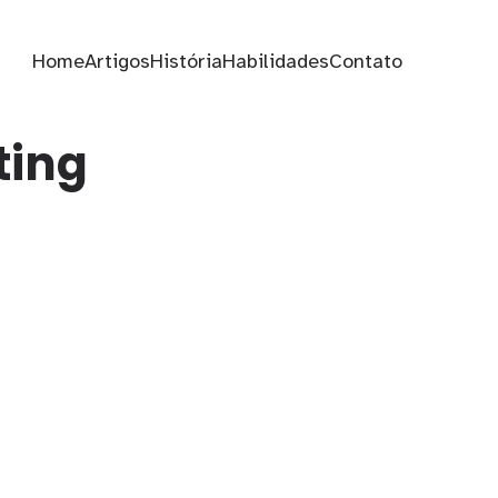
Home
Artigos
História
Habilidades
Contato
ting