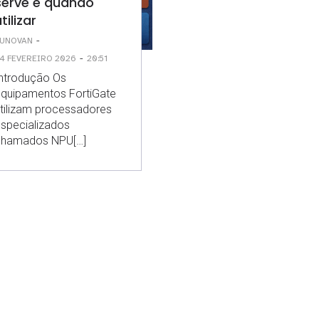
serve e quando
tilizar
-
UNOVAN
-
4 FEVEREIRO 2026
20:51
ntrodução Os
quipamentos FortiGate
tilizam processadores
specializados
chamados NPU[…]