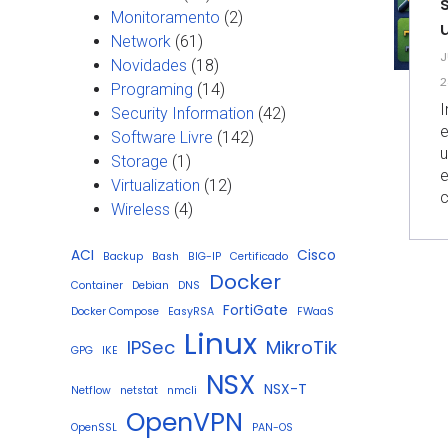
Monitoramento
(2)
u
Network
(61)
J
Novidades
(18)
2
Programing
(14)
I
Security Information
(42)
e
Software Livre
(142)
u
Storage
(1)
e
Virtualization
(12)
Wireless
(4)
ACI
Cisco
Backup
Bash
BIG-IP
Certificado
Docker
Container
Debian
DNS
FortiGate
Docker Compose
EasyRSA
FWaaS
Linux
IPSec
MikroTik
GPG
IKE
NSX
NSX-T
Netflow
netstat
nmcli
OpenVPN
OpenSSL
PAN-OS