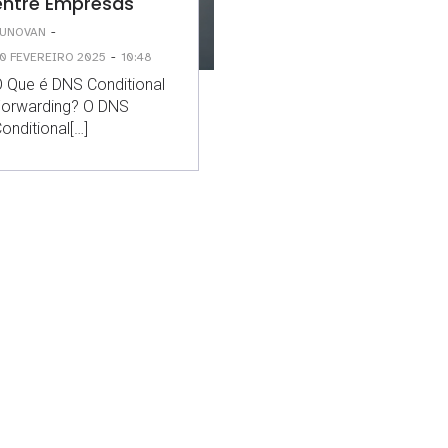
entre Empresas
-
UNOVAN
-
0 FEVEREIRO 2025
10:48
 Que é DNS Conditional
Forwarding? O DNS
onditional[…]