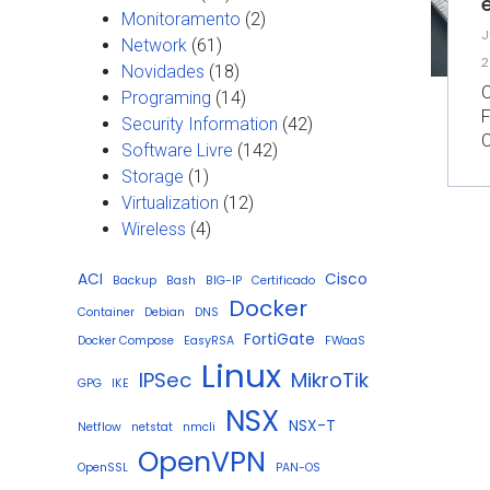
Monitoramento
(2)
J
Network
(61)
2
Novidades
(18)
O
Programing
(14)
Security Information
(42)
C
Software Livre
(142)
Storage
(1)
Virtualization
(12)
Wireless
(4)
ACI
Cisco
Backup
Bash
BIG-IP
Certificado
Docker
Container
Debian
DNS
FortiGate
Docker Compose
EasyRSA
FWaaS
Linux
IPSec
MikroTik
GPG
IKE
NSX
NSX-T
Netflow
netstat
nmcli
OpenVPN
OpenSSL
PAN-OS