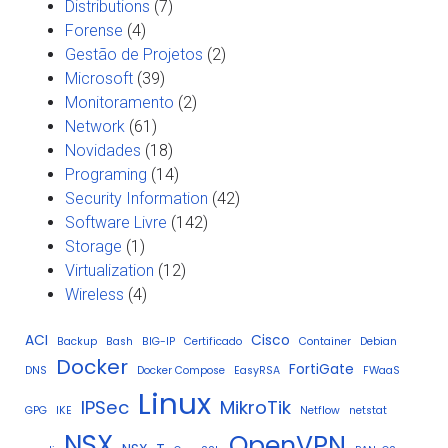
Distributions
(7)
Forense
(4)
Gestão de Projetos
(2)
Microsoft
(39)
Monitoramento
(2)
Network
(61)
Novidades
(18)
Programing
(14)
Security Information
(42)
Software Livre
(142)
Storage
(1)
Virtualization
(12)
Wireless
(4)
ACI
Cisco
Backup
Bash
BIG-IP
Certificado
Container
Debian
Docker
FortiGate
DNS
Docker Compose
EasyRSA
FWaaS
Linux
IPSec
MikroTik
GPG
IKE
Netflow
netstat
NSX
OpenVPN