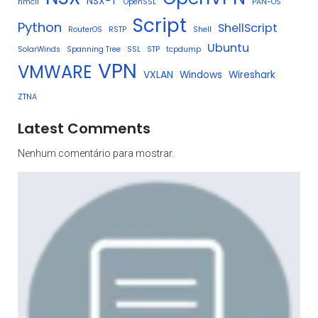
NSX-T
nmcli
OpenSSL
PAN-OS
Script
Python
ShellScript
RouterOS
RSTP
Shell
Ubuntu
SolarWinds
Spanning Tree
SSL
STP
tcpdump
VPN
VMWARE
VXLAN
Windows
Wireshark
ZTNA
Latest Comments
Nenhum comentário para mostrar.