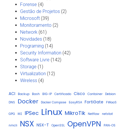
Forense
(4)
Gestão de Projetos
(2)
Microsoft
(39)
Monitoramento
(2)
Network
(61)
Novidades
(18)
Programing
(14)
Security Information
(42)
Software Livre
(142)
Storage
(1)
Virtualization
(12)
Wireless
(4)
ACI
Cisco
Backup
Bash
BIG-IP
Certificado
Container
Debian
Docker
FortiGate
DNS
Docker Compose
EasyRSA
FWaaS
Linux
IPSec
MikroTik
GPG
IKE
Netflow
netstat
NSX
OpenVPN
NSX-T
nmcli
OpenSSL
PAN-OS