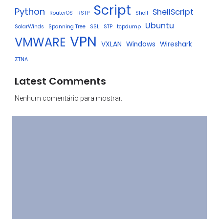
Script
Python
ShellScript
RouterOS
RSTP
Shell
Ubuntu
SolarWinds
Spanning Tree
SSL
STP
tcpdump
VPN
VMWARE
VXLAN
Windows
Wireshark
ZTNA
Latest Comments
Nenhum comentário para mostrar.