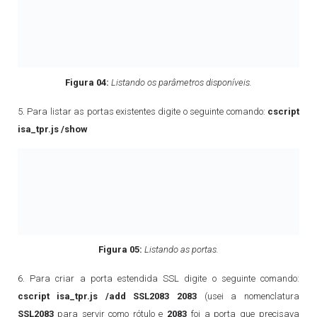
Figura 04:
Listando os parâmetros disponíveis.
5. Para listar as portas existentes digite o seguinte comando:
cscript
isa_tpr.js
/show
Figura 05:
Listando as portas.
6. Para criar a porta estendida SSL digite o seguinte comando:
cscript
isa_tpr.js
/add SSL2083 2083
(usei a nomenclatura
SSL2083
para servir como rótulo e
2083
foi a porta que precisava