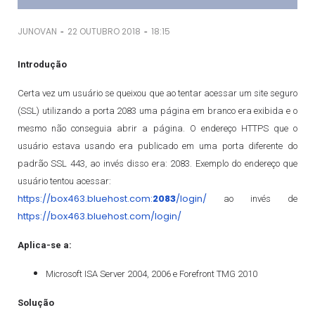
-
-
JUNOVAN
22 OUTUBRO 2018
18:15
Introdução
Certa vez um usuário se queixou que ao tentar acessar um site seguro
(SSL) utilizando a porta 2083 uma página em branco era exibida e o
mesmo não conseguia abrir a página. O endereço HTTPS que o
usuário estava usando era publicado em uma porta diferente do
padrão SSL 443, ao invés disso era: 2083. Exemplo do endereço que
usuário tentou acessar:
https://box463.bluehost.com:
2083
/login/
ao invés de
https://box463.bluehost.com/login/
Aplica-se a:
Microsoft ISA Server 2004, 2006 e Forefront TMG 2010
Solução