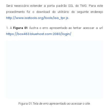
Será necessário estender a porta padrão SSL do TMG. Para este
procedimento fiz o download do utilitário do seguinte endereço
http://www.isatools.org/tools/isa_tpr.js
.
1. A
Figura 01
ilustra o erro apresentado ao tentar acessar a url
https://box463.bluehost.com:2083/login/
Figura 01:
Tela de erro apresentado ao acessar o site.