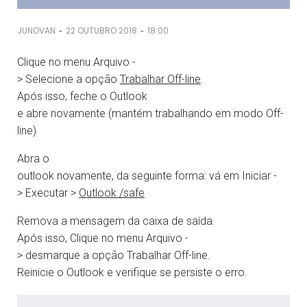
-
-
JUNOVAN
22 OUTUBRO 2018
18:00
Clique no menu
Arquivo
-
>
Selecione
a
opção
Trabalhar
Off-line
.
Após
isso
,
feche
o Outlook
e
abre
novamente
(
mantém
trabalhando
em
modo
Off-
line)
Abra
o
outlook
novamente
,
da
seguinte
forma:
vá
em
Iniciar
-
>
Executar
>
Outlook /safe
Remova
a
mensagem
da
caixa
de
saída
.
Após
isso
, Clique no menu
Arquivo
-
>
desmarque
a
opção
Trabalhar
Off-line.
Reinicie
o Outlook e
verifique
se
persiste
o
erro
.