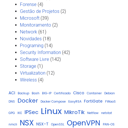
Forense
(4)
Gestão de Projetos
(2)
Microsoft
(39)
Monitoramento
(2)
Network
(61)
Novidades
(18)
Programing
(14)
Security Information
(42)
Software Livre
(142)
Storage
(1)
Virtualization
(12)
Wireless
(4)
ACI
Cisco
Backup
Bash
BIG-IP
Certificado
Container
Debian
Docker
FortiGate
DNS
Docker Compose
EasyRSA
FWaaS
Linux
IPSec
MikroTik
GPG
IKE
Netflow
netstat
NSX
OpenVPN
NSX-T
nmcli
OpenSSL
PAN-OS