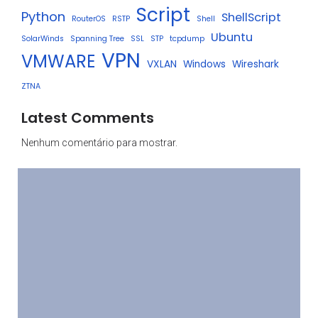
Script
Python
ShellScript
RouterOS
RSTP
Shell
Ubuntu
SolarWinds
Spanning Tree
SSL
STP
tcpdump
VPN
VMWARE
VXLAN
Windows
Wireshark
ZTNA
Latest Comments
Nenhum comentário para mostrar.