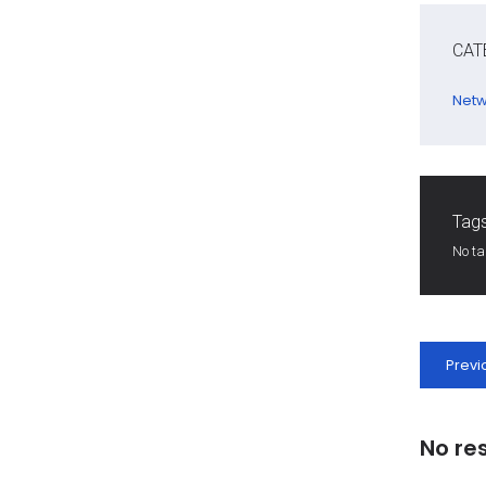
CAT
Netw
Tags
No t
Previ
No re