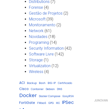
Distributions
(7)
Forense
(4)
Gestão de Projetos
(2)
Microsoft
(39)
Monitoramento
(2)
Network
(61)
Novidades
(18)
Programing
(14)
Security Information
(42)
Software Livre
(142)
Storage
(1)
Virtualization
(12)
Wireless
(4)
ACI
Backup
Bash
BIG-IP
Certificado
Cisco
Container
Debian
DNS
Docker
Docker Compose
EasyRSA
JUNOVAN
IPSec
FortiGate
FWaaS
GPG
IKE