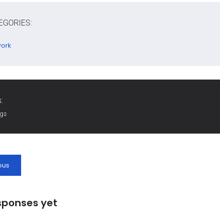
EGORIES:
ork
:
ags
ous
sponses yet