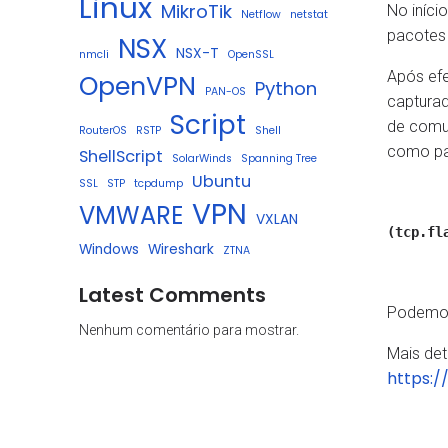
Linux
MikroTik
No iníci
Netflow
netstat
pacotes 
NSX
NSX-T
nmcli
OpenSSL
Após efe
OpenVPN
Python
PAN-OS
capturad
Script
de comun
RouterOS
RSTP
Shell
como pa
ShellScript
SolarWinds
Spanning Tree
Ubuntu
SSL
STP
tcpdump
VPN
VMWARE
VXLAN
(tcp.fl
Windows
Wireshark
ZTNA
Latest Comments
Podemos 
Nenhum comentário para mostrar.
Mais det
https: