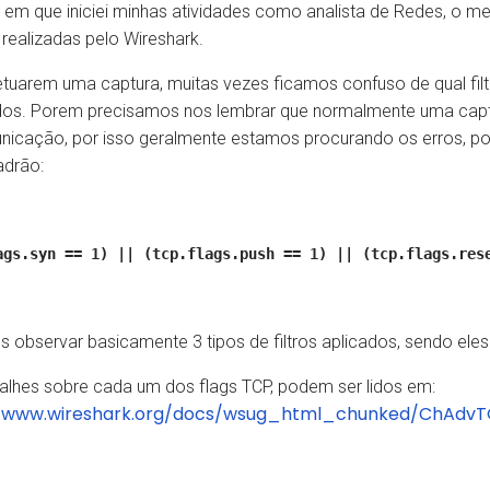
o em que iniciei minhas atividades como analista de Redes, o m
realizadas pelo Wireshark.
tuarem uma captura, muitas vezes ficamos confuso de qual filtro 
os. Porem precisamos nos lembrar que normalmente uma captura
icação, por isso geralmente estamos procurando os erros, por
drão:
ags.syn == 1) || (tcp.flags.push == 1) || (tcp.flags.res
observar basicamente 3 tipos de filtros aplicados, sendo eles 
alhes sobre cada um dos flags TCP, podem ser lidos em:
//www.wireshark.org/docs/wsug_html_chunked/ChAdvTC