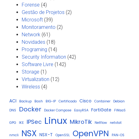
Forense
(4)
Gestão de Projetos
(2)
Microsoft
(39)
Monitoramento
(2)
Network
(61)
Novidades
(18)
Programing
(14)
Security Information
(42)
Software Livre
(142)
Storage
(1)
Virtualization
(12)
Wireless
(4)
ACI
Cisco
Backup
Bash
BIG-IP
Certificado
Container
Debian
Docker
FortiGate
DNS
Docker Compose
EasyRSA
FWaaS
Linux
IPSec
MikroTik
GPG
IKE
Netflow
netstat
NSX
OpenVPN
NSX-T
nmcli
OpenSSL
PAN-OS