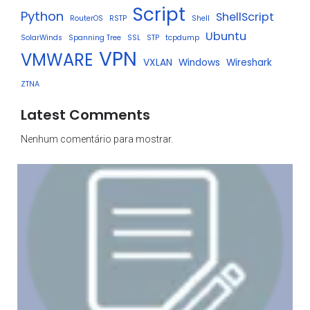
Script
Python
ShellScript
RouterOS
RSTP
Shell
Ubuntu
SolarWinds
Spanning Tree
SSL
STP
tcpdump
VPN
VMWARE
VXLAN
Windows
Wireshark
ZTNA
Latest Comments
Nenhum comentário para mostrar.