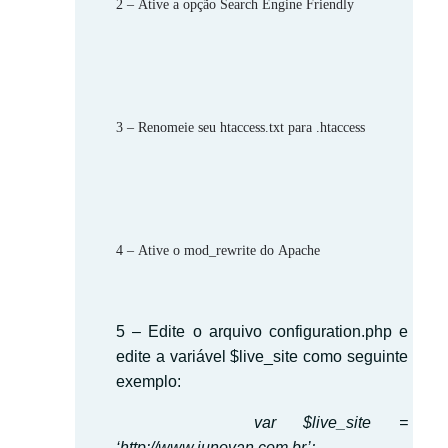
2 – Ative a opção Search Engine Friendly
3 – Renomeie seu htaccess.txt para .htaccess
4 – Ative o
mod_rewrite
do Apache
5 – Edite o arquivo configuration.php e
edite a variável $live_site como seguinte
exemplo:
var $live_site =
‘http://www.junovan.com.br’;