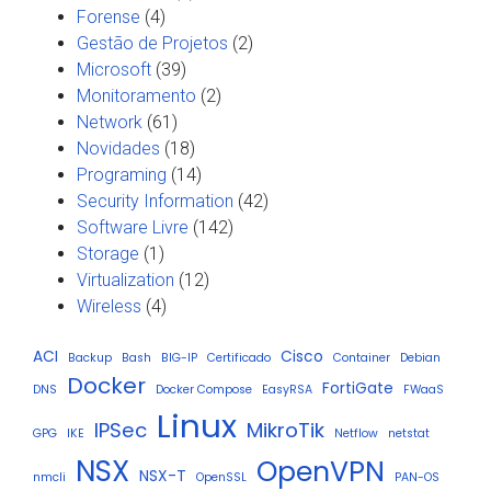
Forense
(4)
Gestão de Projetos
(2)
Microsoft
(39)
Monitoramento
(2)
Network
(61)
Novidades
(18)
Programing
(14)
Security Information
(42)
Software Livre
(142)
Storage
(1)
Virtualization
(12)
Wireless
(4)
ACI
Cisco
Backup
Bash
BIG-IP
Certificado
Container
Debian
Docker
FortiGate
DNS
Docker Compose
EasyRSA
FWaaS
Linux
IPSec
MikroTik
GPG
IKE
Netflow
netstat
NSX
OpenVPN
NSX-T
nmcli
OpenSSL
PAN-OS