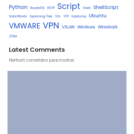
Script
Python
ShellScript
RouterOS
RSTP
Shell
Ubuntu
SolarWinds
Spanning Tree
SSL
STP
tcpdump
VPN
VMWARE
VXLAN
Windows
Wireshark
ZTNA
Latest Comments
Nenhum comentário para mostrar.