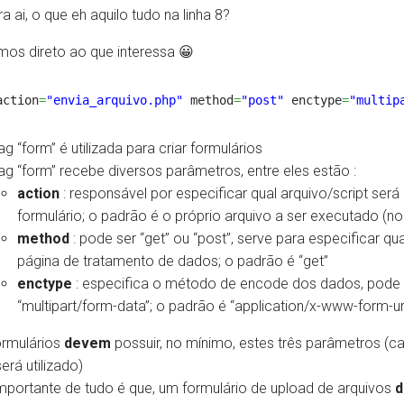
 ai, o que eh aquilo tudo na linha 8?
os direto ao que interessa 😀
action
=
"envia_arquivo.php"
method
=
"post"
enctype
=
"multip
ag “form” é utilizada para criar formulários
tag “form” recebe diversos parâmetros, entre eles estão :
action
: responsável por especificar qual arquivo/script ser
formulário; o padrão é o próprio arquivo a ser executado (no
method
: pode ser “get” ou “post”, serve para especificar q
página de tratamento de dados; o padrão é “get”
enctype
: especifica o método de encode dos dados, pode 
“multipart/form-data”; o padrão é “application/x-www-form-u
rmulários
devem
possuir, no mínimo, estes três parâmetros (c
erá utilizado)
mportante de tudo é que, um formulário de upload de arquivos
d