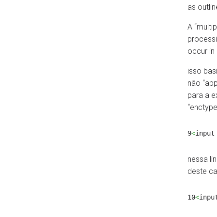
as outlin
A “multi
processi
occur in 
isso bas
não “app
para a e
“enctype
9
<
input
nessa li
deste ca
10
<
inpu