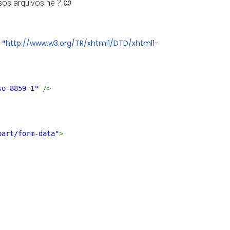
os arquivos né ? 😉
http://www.w3.org/TR/xhtml1/DTD/xhtml1-
"
so-8859-1"
/>
part/form-data"
>