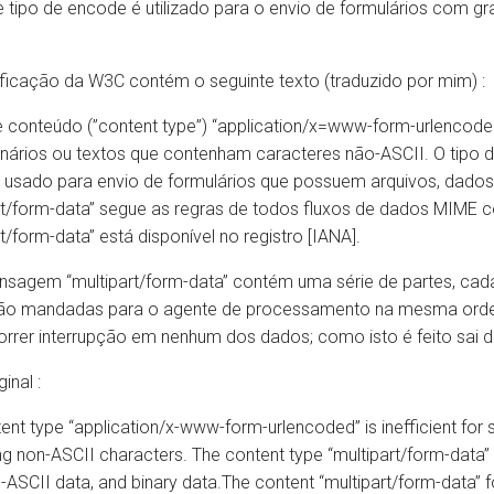
e tipo de encode é utilizado para o envio de formulários com 
ficação da W3C contém o seguinte texto (traduzido por mim) :
e conteúdo (”content type”) “application/x=www-form-urlencode
nários ou textos que contenham caracteres não-ASCII. O tipo de
 usado para envio de formulários que possuem arquivos, dados
rt/form-data” segue as regras de todos fluxos de dados MIME 
rt/form-data” está disponível no registro [IANA].
sagem “multipart/form-data” contém uma série de partes, cad
são mandadas para o agente de processamento na mesma ord
rrer interrupção em nenhum dos dados; como isto é feito sai d
ginal :
ent type “application/x-www-form-urlencoded” is inefficient for se
ng non-ASCII characters. The content type “multipart/form-data” 
on-ASCII data, and binary data.The content “multipart/form-data” 