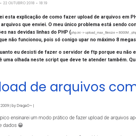
-
-
22 OUTUBRO 2018
18:19
ei esta explicação de como fazer upload de arquivos em 
 arquivos que enviei. O meu único problema está sendo como
ões nas devidas linhas do PHP (
php.ini -> upload_max_filesize = 8000M , ph
que não funcionou, pois só conigo upar no máximo 8 megas
uanto eu desisti de fazer o servidor de ftp porque eu não 
Dê uma olhada neste script que deve te atender também. Qu
load de arquivos co
, 2009 | by DragaO~ |
pico ensinarei um modo prático de fazer upload de arquivos a
e dados 😀