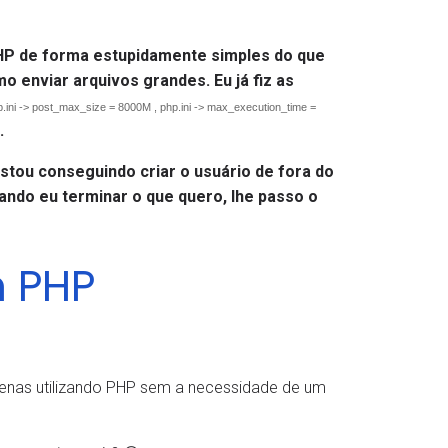
PHP de
forma estupidamente simples do que
 enviar arquivos grandes. Eu já fiz as
p.ini -> post_max_size = 8000M , php.ini -> max_execution_time =
.
estou conseguindo criar o usuário de fora do
ando eu terminar o que quero, lhe passo o
m PHP
penas utilizando PHP sem a necessidade de um