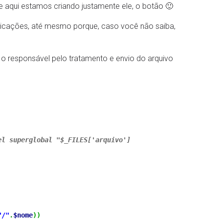
e aqui estamos criando justamente ele, o botão 🙂
licações, até mesmo porque, caso você não saiba,
er o responsável pelo tratamento e envio do arquivo
el superglobal "$_FILES['arquivo']
"/"
.
$nome
)
)