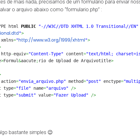
es de mais nada, precisamos de um formulário para enviar noss
lvar o arquivo abaixo como “formulario.php” :
YPE html
PUBLIC
"-//W3C//DTD XHTML 1.0 Transitional//EN"
tional.dtd
"
>
http://www.w3.org/1999/xhtml
 xmlns
=
"
"
>
>
 http
-
equiv
=
"Content-Type"
content
=
"text/html; charset=i
e
>
Formul
&
aacute
;
rio de Upload de Arquivotitle
>
>
 action
=
"envia_arquivo.php"
method
=
"post"
enctype
=
"multi
t type
=
"file"
name
=
"arquivo"
/>
t type
=
"submit"
value
=
"Fazer Upload"
/>
algo bastante simples 😉