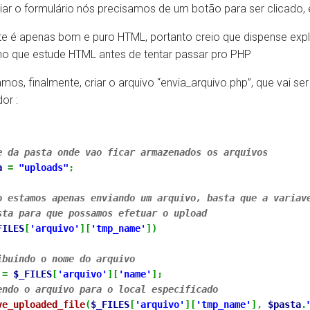
iar o formulário nós precisamos de um botão para ser clicado, 
te é apenas bom e puro HTML, portanto creio que dispense exp
o que estude HTML antes de tentar passar pro PHP
mos, finalmente, criar o arquivo “envia_arquivo.php”, que vai s
or :
e da pasta onde vao ficar armazenados os arquivos
a
=
"uploads"
;
o estamos apenas enviando um arquivo, basta que a variav
sta para que possamos efetuar o upload
FILES
[
'arquivo'
]
[
'tmp_name'
]
)
ibuindo o nome do arquivo
=
$_FILES
[
'arquivo'
]
[
'name'
]
;
endo o arquivo para o local especificado
ve_uploaded_file
(
$_FILES
[
'arquivo'
]
[
'tmp_name'
]
,
$pasta
.