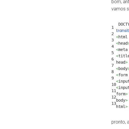
bom, ant
vamos sa
DOCT
1
transi
2
<
html
3
<
head
4
<
meta
5
<
titl
6
head
>
7
<
body
8
<
form
9
<
inpu
10
<
inpu
11
form
>
12
body
>
13
html
>
pronto, 