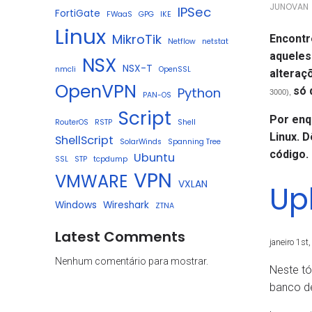
JUNOVAN
IPSec
FortiGate
FWaaS
GPG
IKE
Linux
MikroTik
Encontr
Netflow
netstat
aqueles
NSX
NSX-T
nmcli
OpenSSL
alteraç
OpenVPN
só 
Python
3000),
PAN-OS
Script
Por enq
RouterOS
RSTP
Shell
Linux. 
ShellScript
SolarWinds
Spanning Tree
código.
Ubuntu
SSL
STP
tcpdump
VPN
VMWARE
VXLAN
Up
Windows
Wireshark
ZTNA
Latest Comments
janeiro 1st
Nenhum comentário para mostrar.
Neste tó
banco d