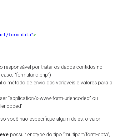
art/form-data"
>
á o responsável por tratar os dados contidos no
 caso, “formulario.php”)
ual o método de envio das variaveis e valores para a
ser “application/x-www-form-urlencoded” ou
rlencoded”
aso você não especifique algum deles, o valor
eve
possuir enctype do tipo “multipart/form-data”,