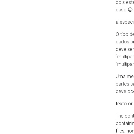
pois est
caso 😉
a especi
O tipo d
dados bi
deve ser
“multipa
“multipa
Uma men
partes 
deve oco
texto ori
The cont
containi
files, n