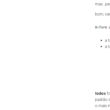
mas…pera
bom, vam
8
<
form 
a t
a 
todos
fo
padrão s
o mais i