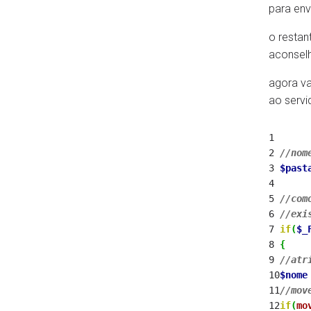
para env
o restan
aconselh
agora va
ao servid
1
2
//nom
3
$past
4
5
//com
6
//exi
7
if
(
$_
8
{
9
//atr
10
$nome
11
//mov
12
if
(
mo