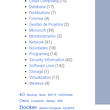
Cloud Computing
(10)
Database
(17)
Distributions
(7)
Forense
(4)
Gestão de Projetos
(2)
Microsoft
(39)
Monitoramento
(2)
Network
(61)
Novidades
(18)
Programing
(14)
Security Information
(42)
Software Livre
(142)
Storage
(1)
Virtualization
(12)
Wireless
(4)
ACI
Backup
Bash
BIG-IP
Certificado
Cisco
Container
Debian
DNS
Docker
Docker Compose
EasyRSA