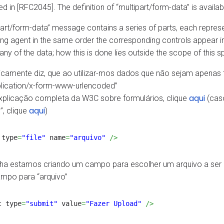
ed in [RFC2045]. The definition of “multipart/form-data” is availabl
part/form-data” message contains a series of parts, each represe
ng agent in the same order the corresponding controls appear i
any of the data; how this is done lies outside the scope of this s
icamente diz, que ao utilizar-mos dados que não sejam apenas te
lication/x-form-www-urlencoded”
aqui
xplicação completa da W3C sobre formulários, clique
(caso
aqui
”, clique
)
 type
=
"file"
name
=
"arquivo"
/>
nha estamos criando um campo para escolher um arquivo a ser 
mpo para “arquivo”
t type
=
"submit"
value
=
"Fazer Upload"
/>