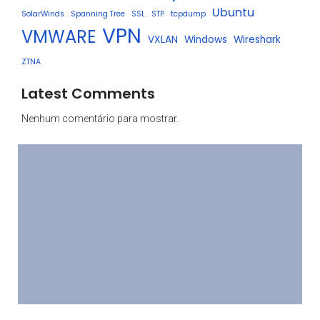
Ubuntu
SolarWinds
Spanning Tree
SSL
STP
tcpdump
VPN
VMWARE
VXLAN
Windows
Wireshark
ZTNA
Latest Comments
Nenhum comentário para mostrar.