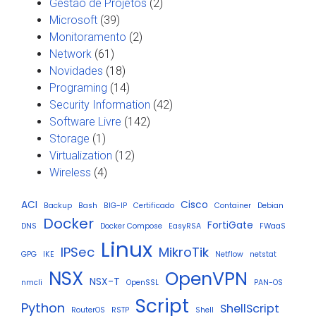
Gestão de Projetos
(2)
Microsoft
(39)
Monitoramento
(2)
Network
(61)
Novidades
(18)
Programing
(14)
Security Information
(42)
Software Livre
(142)
Storage
(1)
Virtualization
(12)
Wireless
(4)
ACI
Cisco
Backup
Bash
BIG-IP
Certificado
Container
Debian
Docker
FortiGate
DNS
Docker Compose
EasyRSA
FWaaS
Linux
IPSec
MikroTik
GPG
IKE
Netflow
netstat
NSX
OpenVPN
NSX-T
nmcli
OpenSSL
PAN-OS
Script
Python
ShellScript
RouterOS
RSTP
Shell