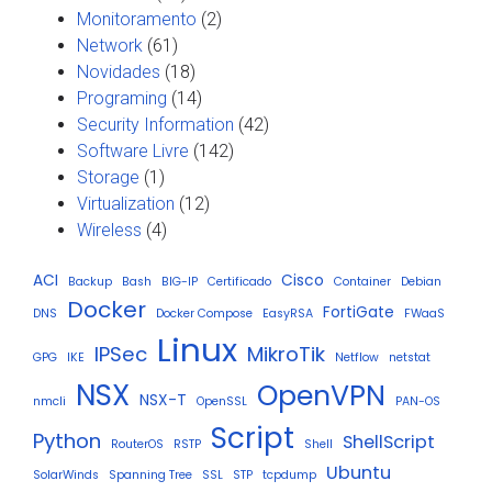
Monitoramento
(2)
Network
(61)
Novidades
(18)
Programing
(14)
Security Information
(42)
Software Livre
(142)
Storage
(1)
Virtualization
(12)
Wireless
(4)
ACI
Cisco
Backup
Bash
BIG-IP
Certificado
Container
Debian
Docker
FortiGate
DNS
Docker Compose
EasyRSA
FWaaS
Linux
IPSec
MikroTik
GPG
IKE
Netflow
netstat
NSX
OpenVPN
NSX-T
nmcli
OpenSSL
PAN-OS
Script
Python
ShellScript
RouterOS
RSTP
Shell
Ubuntu
SolarWinds
Spanning Tree
SSL
STP
tcpdump