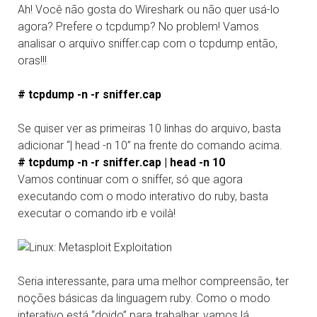
Ah! Você não gosta do Wireshark ou não quer usá-lo
agora? Prefere o tcpdump? No problem! Vamos
analisar o arquivo sniffer.cap com o tcpdump então,
oras!!!
# tcpdump -n -r sniffer.cap
Se quiser ver as primeiras 10 linhas do arquivo, basta
adicionar “| head -n 10” na frente do comando acima.
# tcpdump -n -r sniffer.cap | head -n 10
Vamos continuar com o sniffer, só que agora
executando com o modo interativo do ruby, basta
executar o comando irb e voilà!
Seria interessante, para uma melhor compreensão, ter
noções básicas da linguagem ruby. Como o modo
interativo está “doido” para trabalhar, vamos lá.