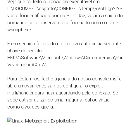
Veja que foi feito o upload do executável em
C:\DOCUME~1\espreto\CONFIG~1\Temp\RVcLLgpYIYS.
vbs e foi identificado com o PID 1052, vejam a saída do
comando ps, e observem que foi criado com o nome
wscript.exe.
E em seguida foi criado um arquivo autorun na seguinte
chave do registro
HKLM\Software\Microsoft\Windows\CurrentVersion\Run
\yjvpnmqbcAXmWU.
Para testarmos, feche a janela do nosso console msf e
abra-a novamente, vamos configurar o exploit
multi/handler para ficar aguardando pela conexão. Se
você estiver utilizando uma máquina real ou virtual
como alvo, desligue-a.