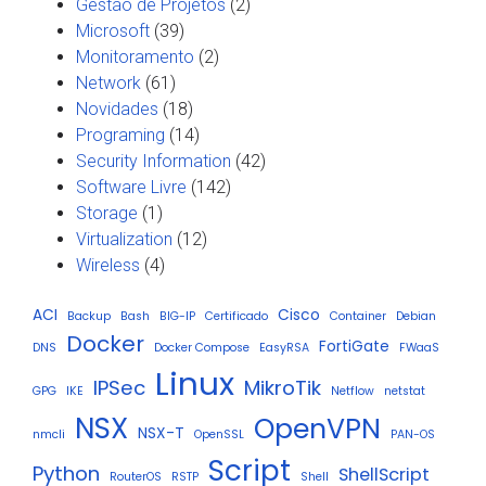
Gestão de Projetos
(2)
Microsoft
(39)
Monitoramento
(2)
Network
(61)
Novidades
(18)
Programing
(14)
Security Information
(42)
Software Livre
(142)
Storage
(1)
Virtualization
(12)
Wireless
(4)
ACI
Cisco
Backup
Bash
BIG-IP
Certificado
Container
Debian
Docker
FortiGate
DNS
Docker Compose
EasyRSA
FWaaS
Linux
IPSec
MikroTik
GPG
IKE
Netflow
netstat
NSX
OpenVPN
NSX-T
nmcli
OpenSSL
PAN-OS
Script
Python
ShellScript
RouterOS
RSTP
Shell