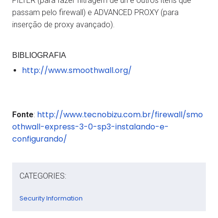
FILTER (para fazer filtragem de url e outros itens que
passam pelo firewall) e ADVANCED PROXY (para
inserção de proxy avançado).
BIBLIOGRAFIA
http://www.smoothwall.org/
http://www.tecnobizu.com.br/firewall/smo
Fonte
:
othwall-express-3-0-sp3-instalando-e-
configurando/
CATEGORIES:
Security Information