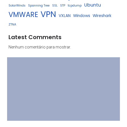
Ubuntu
SolarWinds
Spanning Tree
SSL
STP
tcpdump
VPN
VMWARE
VXLAN
Windows
Wireshark
ZTNA
Latest Comments
Nenhum comentário para mostrar.