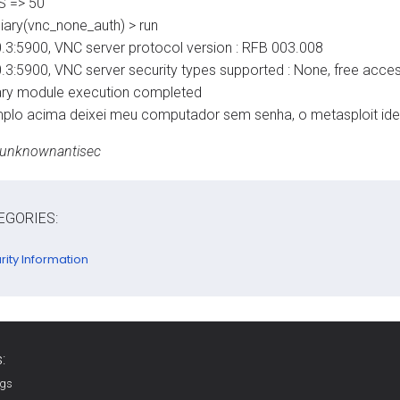
S => 50
liary(vnc_none_auth) > run
.0.3:5900, VNC server protocol version : RFB 003.008
.0.3:5900, VNC server security types supported : None, free acce
liary module execution completed
lo acima deixei meu computador sem senha, o metasploit ident
 unknownantisec
EGORIES:
rity Information
:
ags