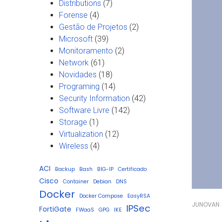
Distributions
(7)
Forense
(4)
Gestão de Projetos
(2)
Microsoft
(39)
Monitoramento
(2)
Network
(61)
Novidades
(18)
Programing
(14)
Security Information
(42)
Software Livre
(142)
Storage
(1)
Virtualization
(12)
Wireless
(4)
ACI
Backup
Bash
BIG-IP
Certificado
Cisco
Container
Debian
DNS
Docker
Docker Compose
EasyRSA
JUNOVAN
IPSec
FortiGate
FWaaS
GPG
IKE