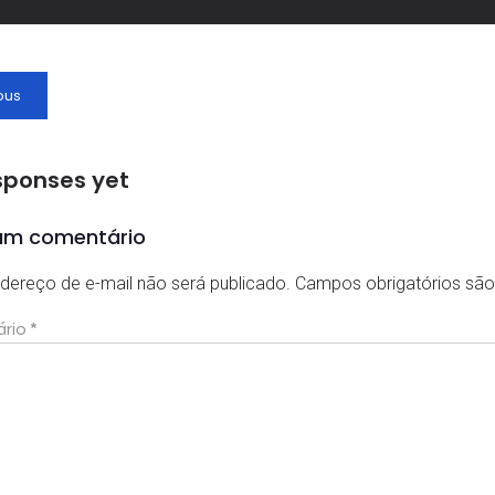
ous
sponses yet
um comentário
dereço de e-mail não será publicado.
Campos obrigatórios s
ário
*