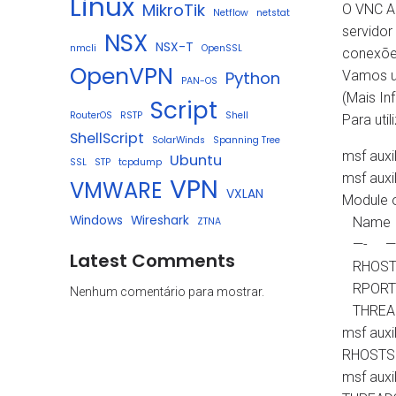
Linux
MikroTik
O VNC Au
Netflow
netstat
servidor
NSX
NSX-T
nmcli
OpenSSL
conexões
OpenVPN
Vamos ut
Python
PAN-OS
(Mais In
Script
RouterOS
RSTP
Shell
Para uti
ShellScript
SolarWinds
Spanning Tree
msf auxi
Ubuntu
SSL
STP
tcpdump
msf auxi
VPN
VMWARE
VXLAN
Module 
Windows
Wireshark
Name Cu
ZTNA
—- —
Latest Comments
RHOSTS
RPORT
Nenhum comentário para mostrar.
THREAD
msf auxi
RHOSTS 
msf auxi