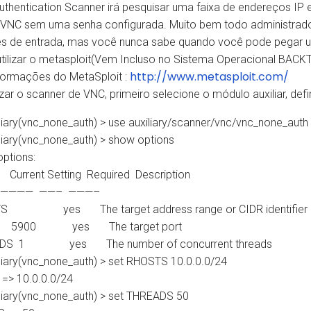
thentication Scanner irá pesquisar uma faixa de endereços I
 VNC sem uma senha configurada. Muito bem todo administrador
 de entrada, mas você nunca sabe quando você pode pegar um 
ilizar o metasploit(Vem Incluso no Sistema Operacional BACK
http://www.metasploit.com/
formações do MetaSploit :
lizar o scanner de VNC, primeiro selecione o módulo auxiliar, de
liary(vnc_none_auth) > use auxiliary/scanner/vnc/vnc_none_auth
liary(vnc_none_auth) > show options
options:
rrent Setting Required Description
———— ——– ———–
 yes The target address range or CIDR identifier
 5900 yes The target port
S 1 yes The number of concurrent threads
liary(vnc_none_auth) > set RHOSTS 10.0.0.0/24
=> 10.0.0.0/24
liary(vnc_none_auth) > set THREADS 50