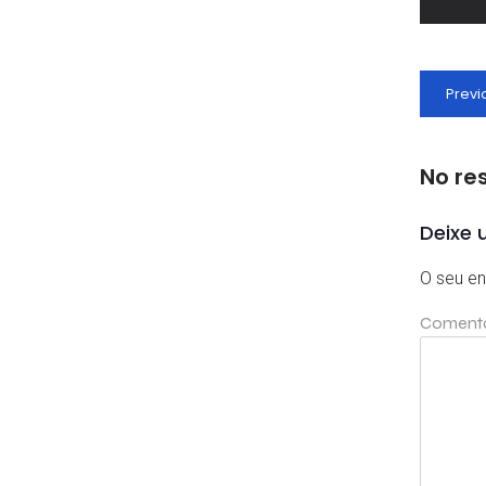
Previ
No re
Deixe 
O seu en
Coment