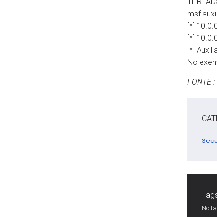
THREAD
msf auxi
[*] 10.0
[*] 10.0
[*] Auxi
No exemp
FONTE :
CAT
Secu
Tags
No t