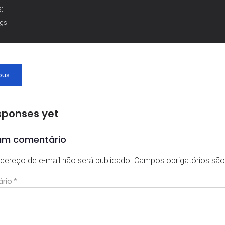
:
ags
ous
sponses yet
um comentário
dereço de e-mail não será publicado.
Campos obrigatórios s
ário
*