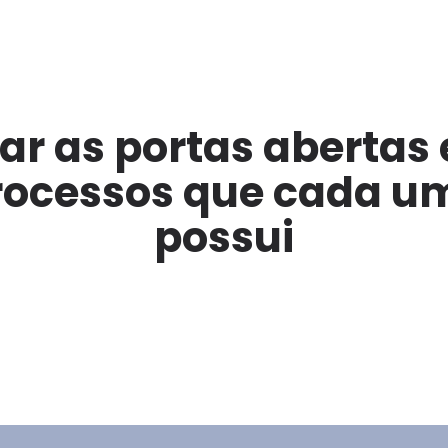
tar as portas abertas 
rocessos que cada u
possui