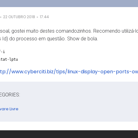
-
-
22 OUTUBRO 2018
17:44
soal, gostei muito destes comandozinhos. Recomendo utilizá-l
 Id) do processo em questão. Show de bola.
of-i
stat-lptu
tp://www.cyberciti.biz/tips/linux-display-open-ports-o
EGORIES:
ware Livre