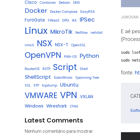
Cisco
Container
Debian
DNS
Docker
Docker Compose
EasyRSA
JUNOVAN
IPSec
FortiGate
FWaaS
GPG
IKE
Linux
MikroTik
E aê pes
Netflow
netstat
(Process
NSX
NSX-T
nmcli
OpenSSL
OpenVPN
sudo ls
Python
PAN-OS
sudo net
Script
RouterOS
RSTP
Shell
ht
fonte:
ShellScript
SolarWinds
Spanning Tree
Ubuntu
SSL
STP
tcpdump
VPN
VMWARE
CAT
VXLAN
Windows
Wireshark
ZTNA
Soft
Latest Comments
Nenhum comentário para mostrar.