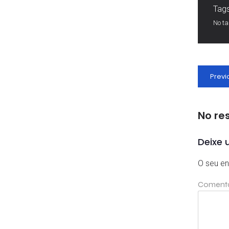
Tags
No t
Previ
No re
Deixe 
O seu en
Coment