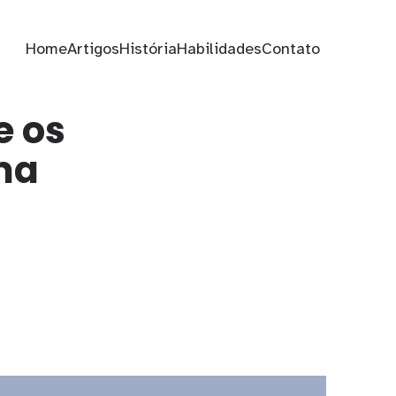
Home
Artigos
História
Habilidades
Contato
e os
ma