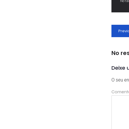
No t
Previ
No re
Deixe 
O seu en
Coment