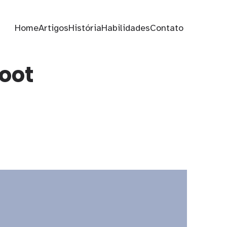
Home
Artigos
História
Habilidades
Contato
oot