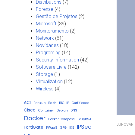
Distributions
(7)
Forense
(4)
Gestão de Projetos
(2)
Microsoft
(39)
Monitoramento
(2)
Network
(61)
Novidades
(18)
Programing
(14)
Security Information
(42)
Software Livre
(142)
Storage
(1)
Virtualization
(12)
Wireless
(4)
ACI
Backup
Bash
BIG-IP
Certificado
Cisco
Container
Debian
DNS
Docker
Docker Compose
EasyRSA
JUNOVAN
IPSec
FortiGate
FWaaS
GPG
IKE