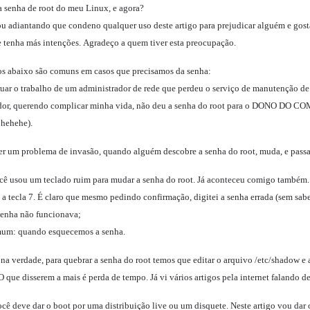
a senha de root do meu Linux, e agora?
u adiantando que condeno qualquer uso deste artigo para prejudicar alguém e gosta
 tenha más intenções. Agradeço a quem tiver esta preocupação.
s abaixo são comuns em casos que precisamos da senha:
nuar o trabalho de um administrador de rede que perdeu o serviço de manutenção de
dor, querendo complicar minha vida, não deu a senha do root para o DONO DO COM
, hehehe).
er um problema de invasão, quando alguém descobre a senha do root, muda, e passa 
ê usou um teclado ruim para mudar a senha do root. Já aconteceu comigo também
a tecla 7. É claro que mesmo pedindo confirmação, digitei a senha errada (sem saber
 senha não funcionava;
um: quando esquecemos a senha.
 n
a verdade, para quebrar a senha do root temos que editar o arquivo /etc/shadow e 
que disserem a mais é perda de tempo. Já vi vários artigos pela internet falando 
ocê deve dar o boot por uma distribuição live ou um disquete. Neste artigo vou da