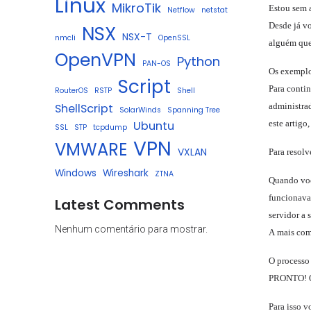
Linux
MikroTik
Estou sem 
Netflow
netstat
Desde já vo
NSX
NSX-T
nmcli
OpenSSL
alguém que
OpenVPN
Python
PAN-OS
Os exemplo
Script
Para conti
RouterOS
RSTP
Shell
administra
ShellScript
SolarWinds
Spanning Tree
este artigo
Ubuntu
SSL
STP
tcpdump
VPN
VMWARE
VXLAN
Para resolv
Windows
Wireshark
ZTNA
Quando voc
funcionava 
Latest Comments
servidor a
Nenhum comentário para mostrar.
A mais com
O processo
PRONTO! O 
Para isso v