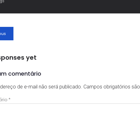
ags
ous
sponses yet
um comentário
dereço de e-mail não será publicado.
Campos obrigatórios s
ário
*