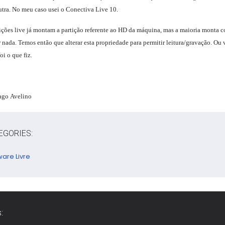
utra. No meu caso usei o Conectiva Live 10.
ições live já montam a partição referente ao HD da máquina, mas a maioria monta c
 nada. Temos então que alterar esta propriedade para permitir leitura/gravação. Ou
oi o que fiz.
ago Avelino
EGORIES:
ware Livre
: