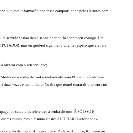
ria que esta informação não fosse compartilhada pelos leitores com
 um servidor e não deu a senha de root. Já aconteceu comigo. Um
PUTADOR, mas eu quebrei e ganhei o cliente (espero que ele leia
a brincar com o seu servidor;
. Mudei uma senha de root remotamente num PC cujo teclado não
) duas vezes e assim ficou. No dia que tentei entrar diretamente no
apagar os caracteres referentes a senha do root. É SÓ ISSO E
de outras coisas, mas o resumo é este: ALTERAR O /etc/shadow.
r o exemplo de uma distribuição live. Pode ser Ubuntu, Kurumin ou